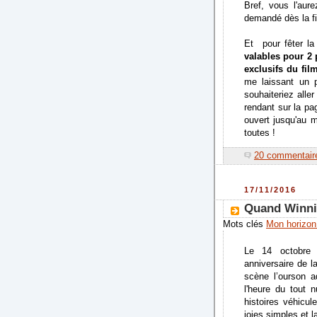
Bref, vous l'aur
demandé dès la fin
Et pour fêter la
valables pour 2 p
exclusifs du fil
me laissant un 
souhaiteriez aller
rendant sur la p
ouvert jusqu'au 
toutes !
20 commentair
17/11/2016
Quand Winni
Mots clés
Mon horizo
Le 14 octobre 
anniversaire de la
scène l’ourson 
l'heure du tout 
histoires véhicul
joies simples et l