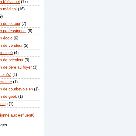
 télévisuel
(17)
n médical
(16)
9)
n de lecteur
(7)
n professionnel
(6)
n écolo
(6)
n de vendeur
(5)
muniqué
(4)
n de bricoleur
(3)
n de père au foyer
(3)
moin(s)
(1)
nsorisé
(1)
n de courbevoisien
(1)
n de geek
(1)
nning
(1)
ages