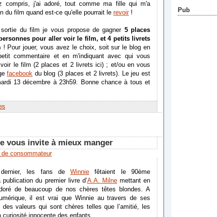
ez compris, j'ai adoré, tout comme ma fille qui m'a
Pub
 du film quand est-ce qu'elle pourrait le
revoir
!
 sortie du film je vous propose de gagner
5 places
ersonnes pour aller voir le film, et 4 petits livrets
m
! Pour jouer, vous avez le choix, soit sur le blog en
petit commentaire et en m'indiquant avec qui vous
 voir le film (2 places et 2 livrets ici) ; et/ou en vous
age
facebook
du blog (3 places et 2 livrets). Le jeu est
mardi 13 décembre à 23h59. Bonne chance à tous et
es
e vous invite à mieux manger
n de consommateur
dernier, les fans de
Winnie
fêtaient le 90ème
 publication du premier livre d’
A.A. Milne
mettant en
adoré de beaucoup de nos chères têtes blondes. A
numérique, il est vrai que Winnie au travers de ses
e des valeurs qui sont chères telles que l’amitié, les
a curiosité innocente des enfants.