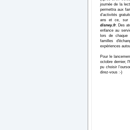
journée de la le
permettra aux fam
d’activités grat
ans et ce, sur 
disney.fr
. Des at
enfance au serv
lors de chaque 
familles d'écha
expériences autou
Pour le lancemen
octobre dernier, l
pu choisir l’our
direz-vous :-)