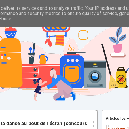
deliver its services and to analyze traffic. Your IP address and 
formance and security metrics to ensure quality of service, gen
abuse.
Articles les 
u la danse au bout de l'écran {concours
La boutique Z