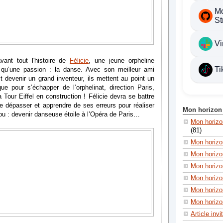
Mo
St
Vi
avant tout l'histoire de
Félicie
, une jeune orpheline
Ti
 qu’une passion : la danse. Avec son meilleur ami
it devenir un grand inventeur, ils mettent au point un
ue pour s’échapper de l’orphelinat, direction Paris,
a Tour Eiffel en construction ! Félicie devra se battre
 dépasser et apprendre de ses erreurs pour réaliser
Mon horizon
fou : devenir danseuse étoile à l’Opéra de Paris…
Mon horiz
(81)
Mon horizo
Mon horizo
Mon horizon
Mon horizon
Mon horizo
Mon horizon
Article invi