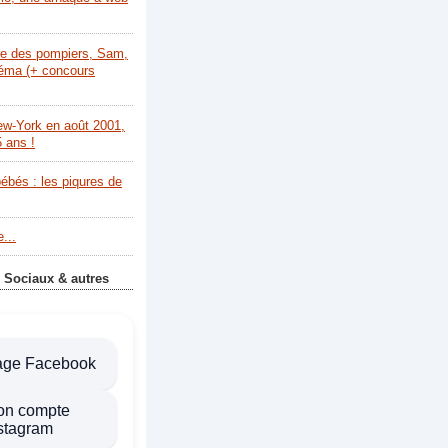
re des pompiers, Sam,
néma (+ concours
ew-York en août 2001,
5 ans !
bébés : les piqures de
...
 Sociaux & autres
age Facebook
on compte
stagram