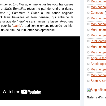
Mon horizon
ummer
et
Eric Warin
, emmené par les voix françaises
Mon horizo
et
Malik Bentalha
, réussit le pari de rendre la danse
Concours
(
derne :-) Comment ? Grâce à une bande originale
nt bien travaillée et bien pensée, qui entraîne le
Mon horizo
e sillage de l'héroïne sans jamais le lasser. Avec une
Mon horizo
 pour la "
battle
", traditionnellement réservée au hip-
Mon horizo
 fin de film, pour lui offrir son apothéose.
Mon horizo
Publi-com
Mon horizo
Mon horizo
Appel à té
Article spo
Mon horizo
Mon horizo
Sport & ru
Galerie d'im