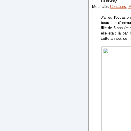
inside}
Mots clés
Concours
,
M
J'ai eu l'occasio
beau film d'anim
fille de 5 ans (re
elle était là par
cette année, ce f