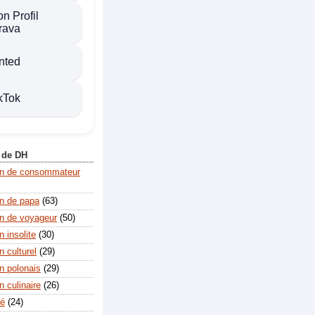
n Profil
rava
nted
kTok
 de DH
on de consommateur
n de papa
(63)
n de voyageur
(50)
 insolite
(30)
 culturel
(29)
n polonais
(29)
 culinaire
(26)
té
(24)