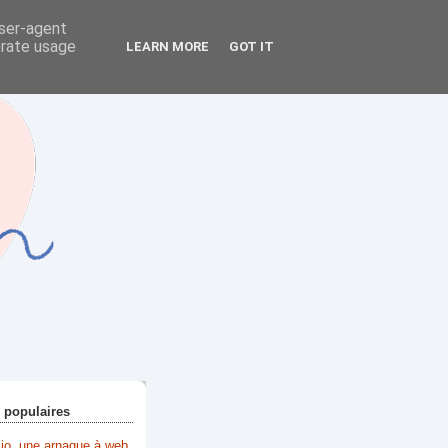
user-agent
erate usage
LEARN MORE
GOT IT
+ populaires
lio, une arnaque à web