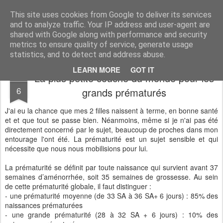
Desperate Houseman : les pérégrinations d'un papa, mais pas que !
This site uses cookies from Google to deliver its services
and to analyze traffic. Your IP address and user-agent are
shared with Google along with performance and security
metrics to ensure quality of service, generate usage
statistics, and to detect and address abuse.
LEARN MORE
GOT IT
La plus petite couche du monde pour les
NOV
6
grands prématurés
J'ai eu la chance que mes 2 filles naissent à terme, en bonne santé
et et que tout se passe bien. Néanmoins, même si je n'ai pas été
directement concerné par le sujet, beaucoup de proches dans mon
entourage l'ont été. La prématurité est un sujet sensible et qui
nécessite que nous nous mobilisions pour lui.
La prématurité se définit par toute naissance qui survient avant 37
semaines d’aménorrhée, soit 35 semaines de grossesse. Au sein
de cette prématurité globale, il faut distinguer :
- une prématurité moyenne (de 33 SA à 36 SA+ 6 jours) : 85% des
naissances prématurées
- une grande prématurité (28 à 32 SA + 6 jours) : 10% des