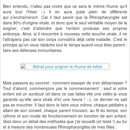
Bien entendu, n'allez pas croire que ce sera le même rhume qu'il
aura tout l'hiver :-) Il en aura juste plein de différents
qui s’enchaîneront Car il faut savoir que la Rhinopharyngite est
dans 90% d'origine virale, et donc que le seul véritable moyen de la
soigner, c'est d'attendre que l'enfant produise ses propres
anticorps. Ainsi, si il rencontre à nouveau cette souche virale, il ne
l'attrapera pas car son corps connaîtra déjà cette maladie. C'est le
principe qu'on vous rabâche tout le temps quand vous êtes parent :
faire ses défenses immunitaires.
Mais passons au concret : comment essayer de s'en débarrasser ?
Tout d'abord, commençons par le commencement : sauf si votre
enfant est un surdoué (et dans ce cas faites vite une vidéo je vous
garantis qu'elle sera virale d'ici une heure ! :-), ce dernier ne sait
pas se moucher. Il faut donc le faire vous même, chaque pédiatre y
allant de son conseil, chaque parent trouvant, au fil du temps, son
rythme et son mode de fonctionnement en fonction de son enfant.
Voici donc un détail des méthodes que j'ai recueilli (et testé !) au fur
et à mesure des nombreuses Rhinopharyngites de mes filles :