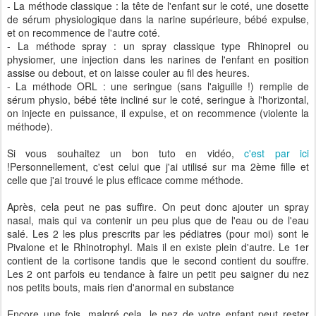
- La méthode classique : la tête de l'enfant sur le coté, une dosette
de sérum physiologique dans la narine supérieure, bébé expulse,
et on recommence de l'autre coté.
- La méthode spray : un spray classique type Rhinoprel ou
physiomer, une injection dans les narines de l'enfant en position
assise ou debout, et on laisse couler au fil des heures.
- La méthode ORL : une seringue (sans l'aiguille !) remplie de
sérum physio, bébé tête incliné sur le coté, seringue à l'horizontal,
on injecte en puissance, il expulse, et on recommence (violente la
méthode).
Si vous souhaitez un bon tuto en vidéo,
c'est par ici
!Personnellement, c'est celui que j'ai utilisé sur ma 2ème fille et
celle que j'ai trouvé le plus efficace comme méthode.
Après, cela peut ne pas suffire. On peut donc ajouter un spray
nasal, mais qui va contenir un peu plus que de l'eau ou de l'eau
salé. Les 2 les plus prescrits par les pédiatres (pour moi) sont le
Pivalone et le Rhinotrophyl. Mais il en existe plein d'autre. Le 1er
contient de la cortisone tandis que le second contient du souffre.
Les 2 ont parfois eu tendance à faire un petit peu saigner du nez
nos petits bouts, mais rien d'anormal en substance
Encore une fois, malgré cela, le nez de votre enfant peut rester