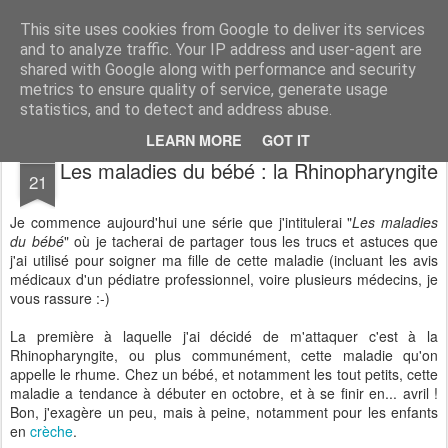
Desperate Houseman : les pérégrinations d'un papa, mais pas que !
This site uses cookies from Google to deliver its services
and to analyze traffic. Your IP address and user-agent are
shared with Google along with performance and security
metrics to ensure quality of service, generate usage
statistics, and to detect and address abuse.
LEARN MORE
GOT IT
NOV
Les maladies du bébé : la Rhinopharyngite
21
Je commence aujourd'hui une série que j'intitulerai "
Les maladies
du bébé
" où je tacherai de partager tous les trucs et astuces que
j'ai utilisé pour soigner ma fille de cette maladie (incluant les avis
médicaux d'un pédiatre professionnel, voire plusieurs médecins, je
vous rassure :-)
La première à laquelle j'ai décidé de m'attaquer c'est à la
Rhinopharyngite, ou plus communément, cette maladie qu'on
appelle le rhume. Chez un bébé, et notamment les tout petits, cette
maladie a tendance à débuter en octobre, et à se finir en... avril !
Bon, j'exagère un peu, mais à peine, notamment pour les enfants
en
crèche
.