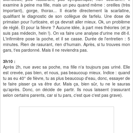
examine à peine ma fille, mais un peu quand même : oreilles (très
important), gorge, thorax... Il écarte directement la scarlatine,
qualifiant le diagnostic de son collègue de farfelu. Une dose de
primalan pour l'urticaire, et ça devrait aller mieux. Ok, un problème
de réglé. Et pour la fièvre ? Aucune idée, à part mes théories (et je
suis pas médecin, hein !). On va faire une analyse d'urine me dit-il.
L'infirmière pose la poche, et il se casse. Durée de l'entretien : 5
minutes. Rien de rasurant, rien d'humain. Après, si tu trouves mon
gars, t'es pardonné. Mais il ne reviendra pas.
3h10 :
Après 2h, nue avec sa poche, ma fille n'a toujours pas uriné. Elle
est crevée, pas bien, et nous, pas beaucoup mieux. Indice : quand
tu as eu 40° de fièvre, tu as plus beaucoup d'eau, donc, essayer de
te faire pisser ça va être dur. Mais ça, bien sûr, tu ne le sauras
qu'après. Donc, on décide de partir. Ils nous laissent (rassurant
selon certains parents, car si tu pars, c'est que c'est pas grave).