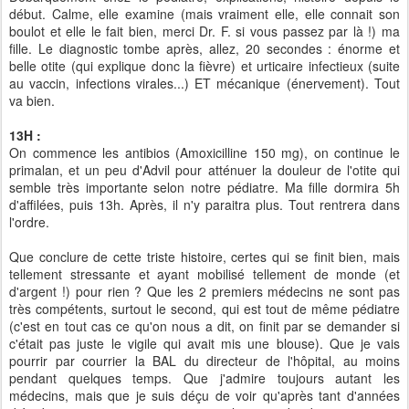
début. Calme, elle examine (mais vraiment elle, elle connait son
boulot et elle le fait bien, merci Dr. F. si vous passez par là !) ma
fille. Le diagnostic tombe après, allez, 20 secondes : énorme et
belle otite (qui explique donc la fièvre) et urticaire infectieux (suite
au vaccin, infections virales...) ET mécanique (énervement). Tout
va bien.
13H :
On commence les antibios (Amoxicilline 150 mg), on continue le
primalan, et un peu d'Advil pour atténuer la douleur de l'otite qui
semble très importante selon notre pédiatre. Ma fille dormira 5h
d'affilées, puis 13h. Après, il n'y paraitra plus. Tout rentrera dans
l'ordre.
Que conclure de cette triste histoire, certes qui se finit bien, mais
tellement stressante et ayant mobilisé tellement de monde (et
d'argent !) pour rien ? Que les 2 premiers médecins ne sont pas
très compétents, surtout le second, qui est tout de même pédiatre
(c'est en tout cas ce qu'on nous a dit, on finit par se demander si
c'était pas juste le vigile qui avait mis une blouse). Que je vais
pourrir par courrier la BAL du directeur de l'hôpital, au moins
pendant quelques temps. Que j'admire toujours autant les
médecins, mais que je suis déçu de voir qu'après tant d'années