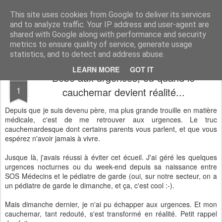
Desperate Houseman : les pérégrinations d'un papa, mais pas que !
This site uses cookies from Google to deliver its services
and to analyze traffic. Your IP address and user-agent are
shared with Google along with performance and security
metrics to ensure quality of service, generate usage
statistics, and to detect and address abuse.
LEARN MORE
GOT IT
Bébé aux urgences, ou quand le
OCT
1
cauchemar devient réalité...
Depuis que je suis devenu père, ma plus grande trouille en matière
médicale, c'est de me retrouver aux urgences. Le truc
cauchemardesque dont certains parents vous parlent, et que vous
espérez n'avoir jamais à vivre.
Jusque là, j'avais réussi à éviter cet écueil. J'ai géré les quelques
urgences nocturnes ou du week-end depuis sa naissance entre
SOS Médecins et le pédiatre de garde (oui, sur notre secteur, on a
un pédiatre de garde le dimanche, et ça, c'est cool :-).
Mais dimanche dernier, je n'ai pu échapper aux urgences. Et mon
cauchemar, tant redouté, s'est transformé en réalité. Petit rappel