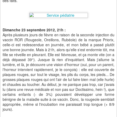
des faits.
Dimanche 23 septembre 2012, 21h :
Après plusieurs jours de fièvre en raison de la seconde injection du
vaccin ROR (Rougeole, Oreillons, Rubéole) de la marque Priorix,
celle-ci est redescendue en journée, et mon bébé a passé plutôt
une bonne journée. Mais à 21h, alors qu'elle s'est endormie tôt, ma
fille se réveille en pleurant. Elle est fiévreuse, et ça monte vite (on a
déjà dépassé 39°). Jusque là rien d'inquiétant. Mais j'allume la
lumière, et là, je découvre une vision d'horreur (oui, pour un parent,
l'horreur intervient rapidement, je le conçois) : elle est couverte de
plaques rouges, sur tout le visage, les plis du corps, les pieds... De
grosses plaques rouges qui ont l'air de lui faire bien mal (elle hurle)
et chaudes au toucher. Au début, je ne panique pas trop, car j'avais
lu (dans une revue médicale et non pas sur Doctissimo, hein !), que
certains enfants (- de 3%) pouvaient développer une forme
bénigne de la maladie suite à ce vaccin. Donc, la rougeole semblait
appropriée, même si l'incubation me paraissait trop longue (+ 8/9
jours).