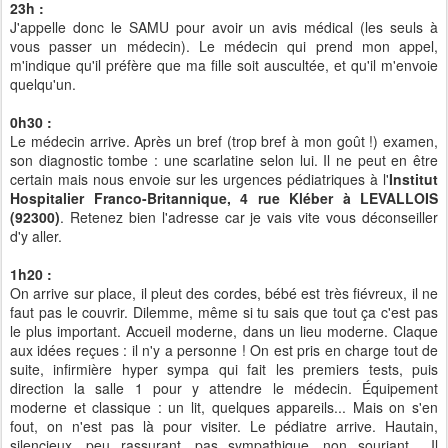
23h :
J'appelle donc le SAMU pour avoir un avis médical (les seuls à
vous passer un médecin). Le médecin qui prend mon appel,
m'indique qu'il préfère que ma fille soit auscultée, et qu'il m'envoie
quelqu'un.
0h30 :
Le médecin arrive. Après un bref (trop bref à mon goût !) examen,
son diagnostic tombe : une scarlatine selon lui. Il ne peut en être
certain mais nous envoie sur les urgences pédiatriques à l'
Institut
Hospitalier Franco-Britannique, 4 rue Kléber à LEVALLOIS
(92300)
. Retenez bien l'adresse car je vais vite vous déconseiller
d'y aller.
1h20 :
On arrive sur place, il pleut des cordes, bébé est très fiévreux, il ne
faut pas le couvrir. Dilemme, même si tu sais que tout ça c'est pas
le plus important. Accueil moderne, dans un lieu moderne. Claque
aux idées reçues : il n'y a personne ! On est pris en charge tout de
suite, infirmière hyper sympa qui fait les premiers tests, puis
direction la salle 1 pour y attendre le médecin. Équipement
moderne et classique : un lit, quelques appareils... Mais on s'en
fout, on n'est pas là pour visiter. Le pédiatre arrive. Hautain,
silencieux, peu rassurant, pas sympathique, non souriant... Il