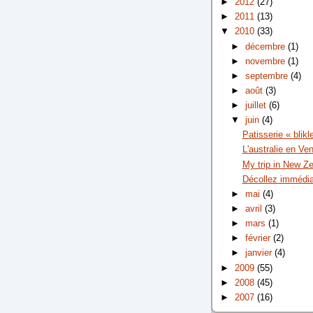
►
2012
(27)
►
2011
(13)
▼
2010
(33)
►
décembre
(1)
►
novembre
(1)
►
septembre
(4)
►
août
(3)
►
juillet
(6)
▼
juin
(4)
Patisserie « blikl
L'australie en Ven
My trip in New Ze
Décollez immédia
►
mai
(4)
►
avril
(3)
►
mars
(1)
►
février
(2)
►
janvier
(4)
►
2009
(55)
►
2008
(45)
►
2007
(16)