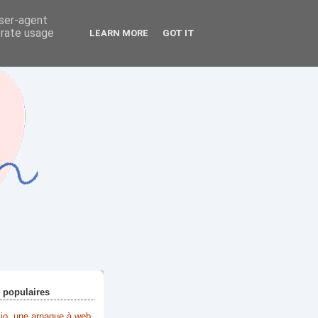
user-agent
erate usage
LEARN MORE
GOT IT
+ populaires
lio, une arnaque à web