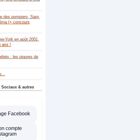
re des pompiers, Sam,
néma (+ concours
ew-York en août 2001,
5 ans !
bébés : les piqures de
...
 Sociaux & autres
age Facebook
on compte
stagram