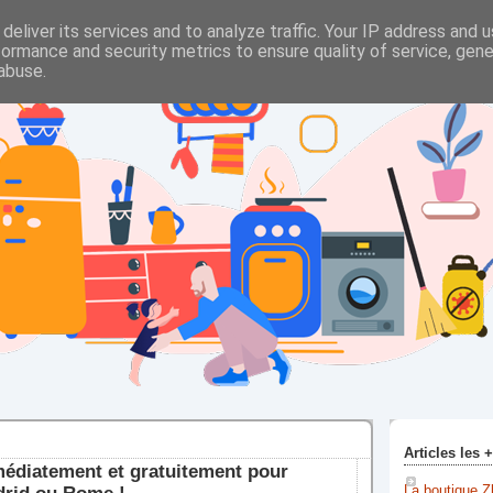
deliver its services and to analyze traffic. Your IP address and 
formance and security metrics to ensure quality of service, gen
abuse.
Articles les 
édiatement et gratuitement pour
La boutique Z