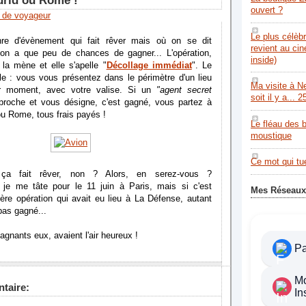
drid ou Rome !
ouvert ?
 de voyageur
Le plus célèb
enre d'évènement qui fait rêver mais où on se dit
revient au ci
l'on a que peu de chances de gagner... L'opération,
inside)
 la mène et elle s'apelle "
Décollage immédiat
". Le
le : vous vous présentez dans le périmètre d'un lieu
Ma visite à N
er moment, avec votre valise. Si un
"agent secret
soit il y a... 2
roche et vous désigne, c'est gagné, vous partez à
u Rome, tous frais payés !
Le fléau des 
moustique
Ce mot qui tue
ça fait rêver, non ? Alors, en serez-vous ?
 je me tâte pour le 11 juin à Paris, mais si c'est
Mes Réseaux
ère opération qui avait eu lieu à La Défense, autant
pas gagné...
agnants eux, avaient l'air heureux !
P
M
taire:
In