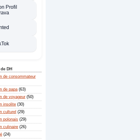
n Profil
rava
nted
kTok
 de DH
on de consommateur
n de papa
(63)
n de voyageur
(50)
 insolite
(30)
 culturel
(29)
n polonais
(29)
 culinaire
(26)
té
(24)