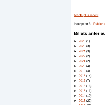
Article plus récent
Inscription à :
Publier 
Billets antérie
►
2026
(1)
►
2025
(3)
►
2024
(3)
►
2022
(2)
►
2021
(2)
►
2020
(4)
►
2019
(4)
►
2018
(14)
►
2017
(7)
►
2016
(13)
►
2015
(11)
►
2014
(19)
►
2013
(22)