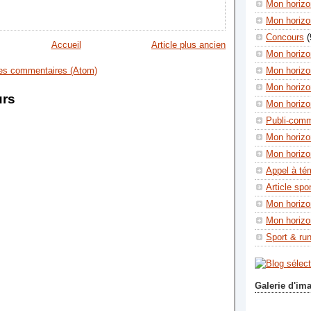
Mon horizon
Mon horizo
Concours
(
Accueil
Article plus ancien
Mon horizo
les commentaires (Atom)
Mon horizo
Mon horizo
urs
Mon horizo
Publi-com
Mon horizo
Mon horizo
Appel à té
Article spo
Mon horizo
Mon horizo
Sport & ru
Galerie d'im