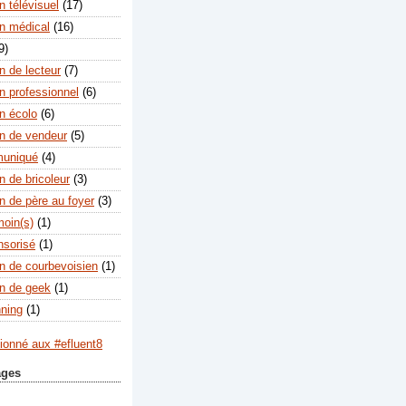
 télévisuel
(17)
n médical
(16)
9)
n de lecteur
(7)
n professionnel
(6)
n écolo
(6)
n de vendeur
(5)
muniqué
(4)
n de bricoleur
(3)
n de père au foyer
(3)
moin(s)
(1)
nsorisé
(1)
n de courbevoisien
(1)
n de geek
(1)
nning
(1)
ages