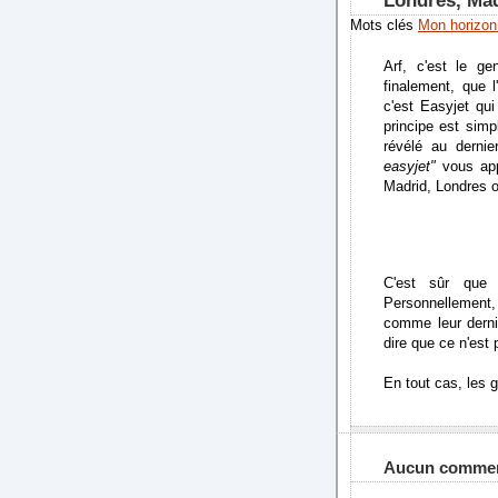
Londres, Ma
Mots clés
Mon horizon
Arf, c'est le g
finalement, que 
c'est Easyjet qui
principe est simp
révélé au derni
easyjet"
vous app
Madrid, Londres o
C'est sûr que 
Personnellement,
comme leur derni
dire que ce n'est 
En tout cas, les g
Aucun commen