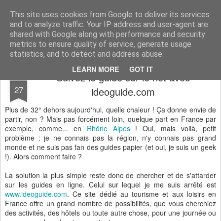
Desperate Houseman : les pérégrinations d'un papa, mais pas que !
This site uses cookies from Google to deliver its services
and to analyze traffic. Your IP address and user-agent are
shared with Google along with performance and security
metrics to ensure quality of service, generate usage
statistics, and to detect and address abuse.
LEARN MORE
GOT IT
Suivez le guide sur le net avec
SEP
27
ideoguide.com
Plus de 32° dehors aujourd'hui, quelle chaleur ! Ça donne envie de
partir, non ? Mais pas forcément loin, quelque part en France par
exemple, comme... en
Rhône Alpes
! Oui, mais voilà, petit
problème : je ne connais pas la région, n'y connais pas grand
monde et ne suis pas fan des guides papier (et oui, je suis un geek
!). Alors comment faire ?
La solution la plus simple reste donc de chercher et de s'attarder
sur les guides en ligne. Celui sur lequel je me suis arrêté est
www.ideoguide.com
. Ce site dédié au tourisme et aux loisirs en
France offre un grand nombre de possibilités, que vous cherchiez
des activités, des hôtels ou toute autre chose, pour une journée ou