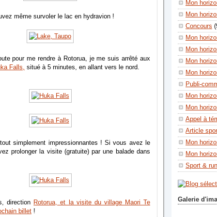
Mon horizon
Mon horizo
uvez même survoler le lac en hydravion !
Concours
(
Mon horizo
Mon horizo
oute pour me rendre à Rotorua, je me suis arrêté aux
Mon horizo
ka Falls,
situé à 5 minutes, en allant vers le nord.
Mon horizo
Publi-com
Mon horizo
Mon horizo
Appel à té
Article spo
Mon horizo
tout simplement impressionnantes ! Si vous avez le
z prolonger la visite (gratuite) par une balade dans
Mon horizo
Sport & ru
Galerie d'im
s, direction
Rotorua, et la visite du village Maori Te
chain billet
!