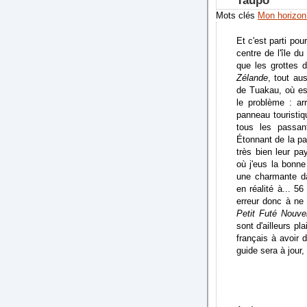
Taupo
Mots clés
Mon horizon
Et c'est parti po
centre de l'île d
que les grottes 
Zélande
, tout au
de Tuakau, où est
le problème : ar
panneau touristi
tous les passan
Étonnant de la pa
très bien leur p
où j'eus la bonne
une charmante dam
en réalité à... 5
erreur donc à ne 
Petit Futé Nouve
sont d'ailleurs p
français à avoir 
guide sera à jour,