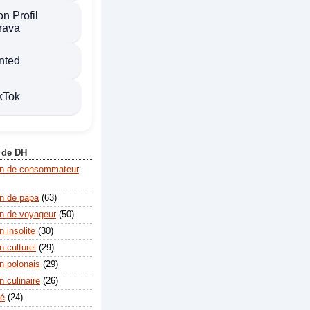
n Profil
rava
nted
kTok
 de DH
on de consommateur
n de papa
(63)
n de voyageur
(50)
 insolite
(30)
 culturel
(29)
n polonais
(29)
 culinaire
(26)
té
(24)