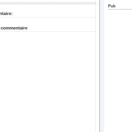
Pub
taire:
n commentaire