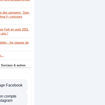
re des pompiers, Sam,
néma (+ concours
ew-York en août 2001,
5 ans !
bébés : les piqures de
...
 Sociaux & autres
age Facebook
on compte
stagram