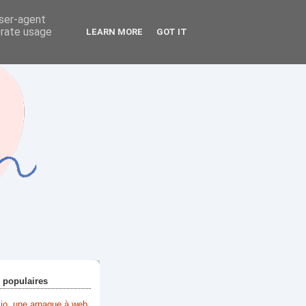
user-agent
erate usage
LEARN MORE
GOT IT
+ populaires
lio, une arnaque à web