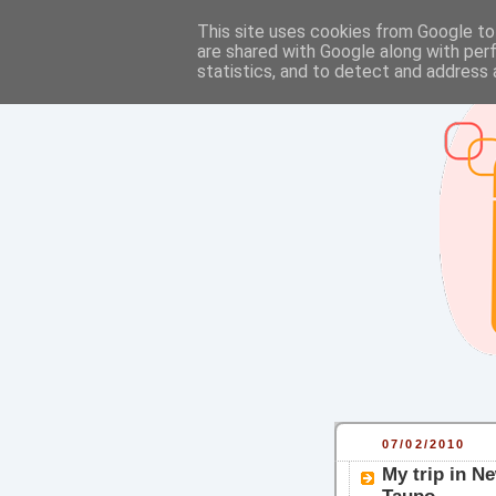
This site uses cookies from Google to 
are shared with Google along with per
statistics, and to detect and address 
07/02/2010
My trip in N