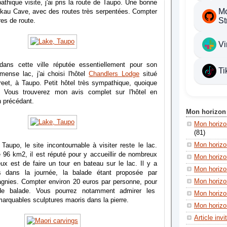
thique visite, j'ai pris la route de Taupo. Une bonne
Mo
Nikau Cave, avec des routes très serpentées. Compter
St
res de route.
Vi
ans cette ville réputée essentiellement pour son
Ti
ense lac, j'ai choisi l'hôtel
Chandlers Lodge
situé
eet, à Taupo. Petit hôtel très sympathique, quoique
 Vous trouverez mon avis complet sur l'hôtel en
en précédant.
Mon horizon
Mon horiz
(81)
Mon horizo
Taupo, le site incontournable à visiter reste le lac.
 96 km2, il est réputé pour y accueillir de nombreux
Mon horizo
ux est de faire un tour en bateau sur le lac. Il y a
Mon horizon
ts dans la journée, la balade étant proposée par
Mon horizon
agnies. Compter environ 20 euros par personne, pour
e balade. Vous pourrez notamment admirer les
Mon horizo
marquables sculptures maoris dans la pierre.
Mon horizon
Article invi