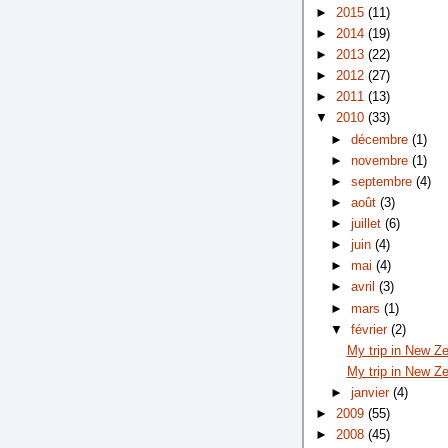
►
2015
(11)
►
2014
(19)
►
2013
(22)
►
2012
(27)
►
2011
(13)
▼
2010
(33)
►
décembre
(1)
►
novembre
(1)
►
septembre
(4)
►
août
(3)
►
juillet
(6)
►
juin
(4)
►
mai
(4)
►
avril
(3)
►
mars
(1)
▼
février
(2)
My trip in New Ze
My trip in New Z
►
janvier
(4)
►
2009
(55)
►
2008
(45)