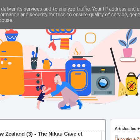
deliver its services and to analyze traffic. Your IP address and 
formance and security metrics to ensure quality of service, gen
abuse.
Articles les 
ew Zealand (3) - The Nikau Cave et
La boutique Z