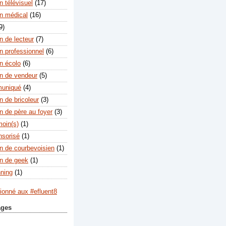
 télévisuel
(17)
n médical
(16)
9)
n de lecteur
(7)
n professionnel
(6)
n écolo
(6)
n de vendeur
(5)
muniqué
(4)
n de bricoleur
(3)
n de père au foyer
(3)
moin(s)
(1)
nsorisé
(1)
n de courbevoisien
(1)
n de geek
(1)
nning
(1)
ages