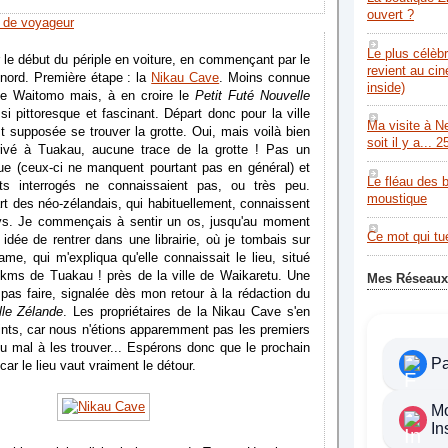
ouvert ?
 de voyageur
Le plus célèb
ur le début du périple en voiture, en commençant par le
revient au ci
u nord. Première étape : la
Nikau Cave
. Moins connue
inside)
de Waitomo mais, à en croire le
Petit Futé Nouvelle
ssi pittoresque et fascinant. Départ donc pour la ville
Ma visite à N
 supposée se trouver la grotte. Oui, mais voilà bien
soit il y a... 2
rivé à Tuakau, aucune trace de la grotte ! Pas un
que (ceux-ci ne manquent pourtant pas en général) et
Le fléau des 
ts interrogés ne connaissaient pas, ou très peu.
moustique
rt des néo-zélandais, qui habituellement, connaissent
ays. Je commençais à sentir un os, jusqu'au moment
Ce mot qui tue
 idée de rentrer dans une librairie, où je tombais sur
e, qui m'expliqua qu'elle connaissait le lieu, situé
6 kms de Tuakau ! près de la ville de Waikaretu. Une
Mes Réseaux
pas faire, signalée dès mon retour à la rédaction du
lle Zélande
. Les propriétaires de la Nikau Cave s'en
laints, car nous n'étions apparemment pas les premiers
du mal à les trouver... Espérons donc que le prochain
P
 car le lieu vaut vraiment le détour.
M
In