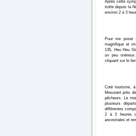
Après cette sympa
trotte depuis la 
environ 2 à 3 heu
Pour me poser d
magnifique et imm
135, Heu Heu Str
un peu onéreux.
cliquant sur le li
Coté tourisme, à 
Mesurant près de
pêcheurs. Le mie
plusieurs dépar
différentes comp
2 à 3 heures d
ancestrales et re