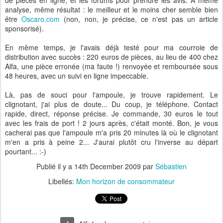
de pièces en ligne, et les forums pour prendre les avis. A même
analyse, même résultat : le meilleur et le moins cher semble bien
être
Oscaro.com
(non, non, je précise, ce n'est pas un article
sponsorisé).
En même temps, je l'avais déjà testé pour ma courroie de
distribution avec succès : 220 euros de pièces, au lieu de 400 chez
Alfa, une pièce erronée (ma faute !) renvoyée et remboursée sous
48 heures, avec un suivi en ligne impeccable.
Là, pas de souci pour l'ampoule, je trouve rapidement. Le
clignotant, j'ai plus de doute... Du coup, je téléphone. Contact
rapide, direct, réponse précise. Je commande, 30 euros le tout
avec les frais de port ! 2 jours après, c'était monté. Bon, je vous
cacherai pas que l'ampoule m'a pris 20 minutes là où le clignotant
m'en a pris à peine 2... J'aurai plutôt cru l'inverse au départ
pourtant... :-)
Publié il y a
14th December 2009
par
Sébastien
Libellés:
Mon horizon de consommateur
4