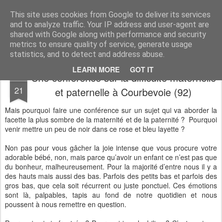
Desperate Houseman : les pérégrinations d'un papa, mais pas que !
This site uses cookies from Google to deliver its services
and to analyze traffic. Your IP address and user-agent are
shared with Google along with performance and security
metrics to ensure quality of service, generate usage
statistics, and to detect and address abuse.
LEARN MORE
GOT IT
Une conférence sur la difficulté maternelle
MAR
21
et paternelle à Courbevoie (92)
Mais pourquoi faire une conférence sur un sujet qui va aborder la
facette la plus sombre de la maternité et de la paternité ? Pourquoi
venir mettre un peu de noir dans ce rose et bleu layette ?
Non pas pour vous gâcher la joie intense que vous procure votre
adorable bébé, non, mais parce qu’avoir un enfant ce n’est pas que
du bonheur, malheureusement. Pour la majorité d’entre nous il y a
des hauts mais aussi des bas. Parfois des petits bas et parfois des
gros bas, que cela soit récurrent ou juste ponctuel. Ces émotions
sont là, palpables, tapis au fond de notre quotidien et nous
poussent à nous remettre en question.