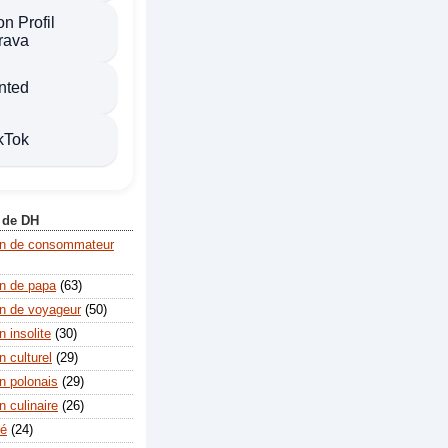
n Profil
rava
nted
kTok
 de DH
on de consommateur
n de papa
(63)
n de voyageur
(50)
 insolite
(30)
 culturel
(29)
n polonais
(29)
 culinaire
(26)
té
(24)