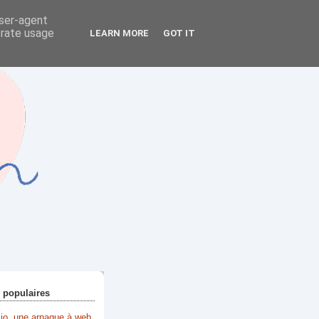
user-agent
erate usage
LEARN MORE
GOT IT
+ populaires
lio, une arnaque à web