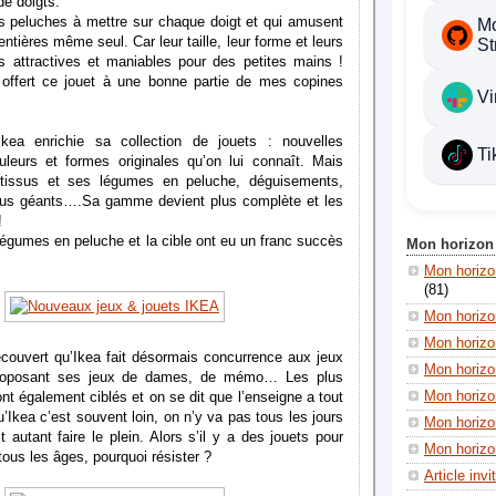
de doigts.
es peluches à mettre sur chaque doigt et qui amusent
Mo
ntières même seul. Car leur taille, leur forme et leurs
St
ès attractives et maniables pour des petites mains !
rs offert ce jouet à une bonne partie de mes copines
Vi
kea enrichie sa collection de jouets : nouvelles
Ti
leurs et formes originales qu’on lui connaît. Mais
 tissus et ses légumes en peluche, déguisements,
ssus géants….Sa gamme devient plus complète et les
!
égumes en peluche et la cible ont eu un franc succès
Mon horizon
Mon horiz
(81)
Mon horizo
Mon horizo
écouvert qu’Ikea fait désormais concurrence aux jeux
Mon horizon
proposant ses jeux de dames, de mémo… Les plus
Mon horizon
nt également ciblés et on se dit que l’enseigne a tout
’Ikea c’est souvent loin, on n’y va pas tous les jours
Mon horizo
 autant faire le plein. Alors s’il y a des jouets pour
Mon horizon
tous les âges, pourquoi résister ?
Article invi