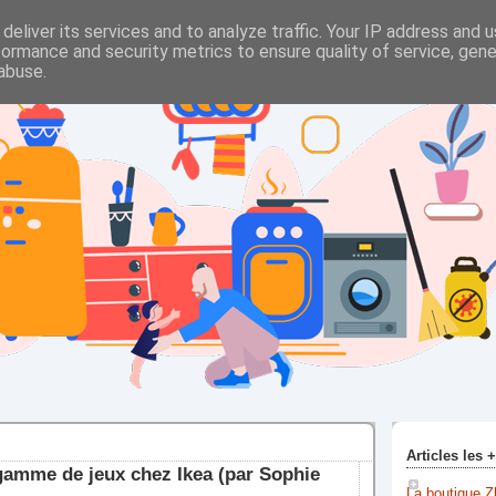
deliver its services and to analyze traffic. Your IP address and 
formance and security metrics to ensure quality of service, gen
abuse.
Articles les 
gamme de jeux chez Ikea (par Sophie
La boutique Z