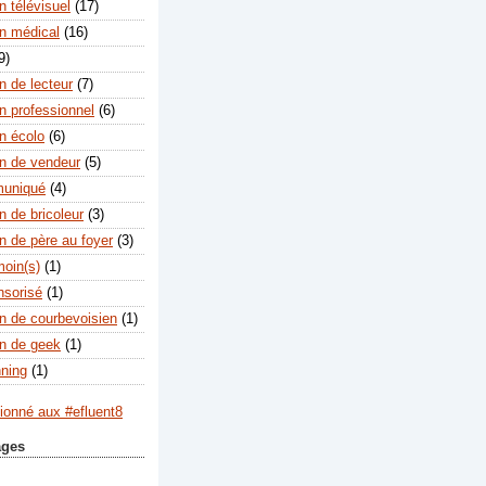
 télévisuel
(17)
n médical
(16)
9)
n de lecteur
(7)
n professionnel
(6)
n écolo
(6)
n de vendeur
(5)
muniqué
(4)
n de bricoleur
(3)
n de père au foyer
(3)
moin(s)
(1)
nsorisé
(1)
n de courbevoisien
(1)
n de geek
(1)
nning
(1)
ages