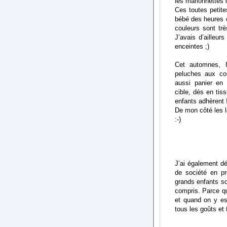
les marionnettes 
Ces toutes petit
bébé des heures e
couleurs sont tr
J’avais d’ailleu
enceintes ;)
Cet automnes, I
peluches aux cou
aussi panier en
cible, dés en ti
enfants adhèrent 
De mon côté les l
:-)
J’ai également d
de société en 
grands enfants so
compris. Parce qu
et quand on y est
tous les goûts et 