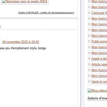
Mon horizon
Mon horizo
Concours
(
Sophie CHEVALIER - sophie (at) desperatehouseman.fr
Mon horizo
Mon horizo
:
Mon horizo
Mon horizo
Publi-com
18 novembre 2015 à 18:42
Mon horizo
veau jeu d'empilement styla Jenga
Mon horizo
Appel à té
Article spo
Mon horizo
Mon horizo
Sport & ru
Galerie d'im