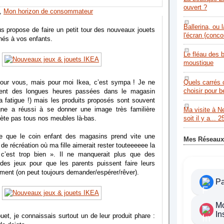
ouvert ?
,
Mon horizon de consommateur
Ballerina, ou 
us propose de faire un petit tour des nouveaux jouets
l'écran {conco
nés à vos enfants.
Le fléau des 
moustique
Quels carrés 
our vous, mais pour moi Ikea, c’est sympa ! Je ne
choisir pour 
ment des longues heures passées dans le magasin
a fatigue !) mais les produits proposés sont souvent
gne a réussi à se donner une image très familière
Ma visite à N
ète pas tous nos meubles là-bas.
soit il y a... 2
tre que le coin enfant des magasins prend vite une
Mes Réseaux
de récréation où ma fille aimerait rester touteeeeee la
 c’est trop bien ». Il ne manquerait plus que des
des jeux pour que les parents puissent faire leurs
ement (on peut toujours demander/espérer/rêver).
P
M
In
ouet, je connaissais surtout un de leur produit phare :