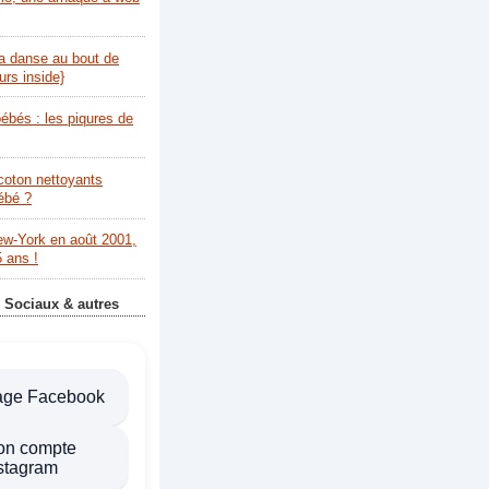
la danse au bout de
urs inside}
bébés : les piqures de
coton nettoyants
bébé ?
ew-York en août 2001,
5 ans !
 Sociaux & autres
age Facebook
on compte
stagram