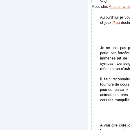
C.)
Mots clés
Article invité
Aujourd’hui je vo
et jeux
Ikea
desti
Je ne sais pas p
parle par forcé
immense (et de l
sympas. L’ensei
même si on n’ach
Il faut reconnaî
tournure de cours 
journée parce «
animateurs près 
courses tranquill
A vrai dire côté j