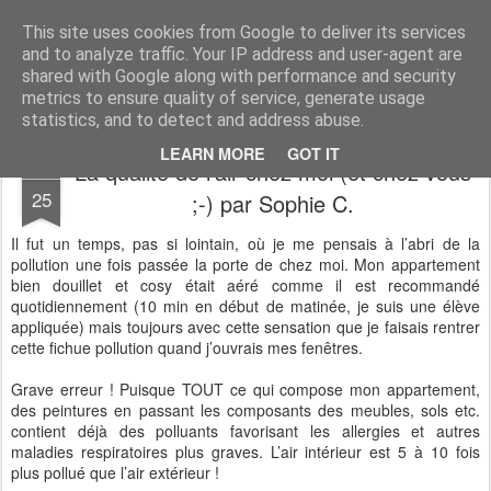
Desperate Houseman : les pérégrinations d'un papa, mais pas que !
This site uses cookies from Google to deliver its services
and to analyze traffic. Your IP address and user-agent are
shared with Google along with performance and security
metrics to ensure quality of service, generate usage
statistics, and to detect and address abuse.
LEARN MORE
GOT IT
La qualité de l’air chez moi (et chez vous
FEB
25
;-) par Sophie C.
Il fut un temps, pas si lointain, où je me pensais à l’abri de la
pollution une fois passée la porte de chez moi. Mon appartement
bien douillet et cosy était aéré comme il est recommandé
quotidiennement (10 min en début de matinée, je suis une élève
appliquée) mais toujours avec cette sensation que je faisais rentrer
cette fichue pollution quand j’ouvrais mes fenêtres.
Grave erreur ! Puisque TOUT ce qui compose mon appartement,
des peintures en passant les composants des meubles, sols etc.
contient déjà des polluants favorisant les allergies et autres
maladies respiratoires plus graves. L’air intérieur est 5 à 10 fois
plus pollué que l’air extérieur !