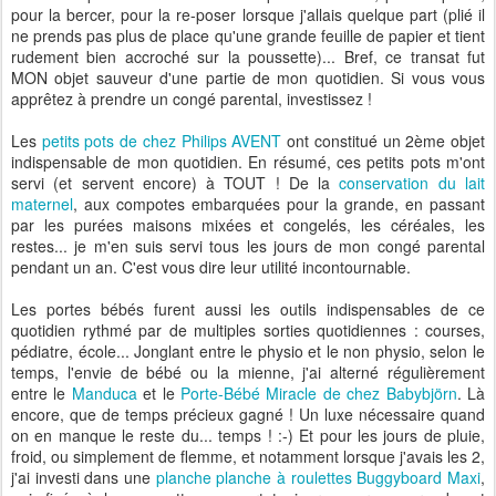
pour la bercer, pour la re-poser lorsque j'allais quelque part (plié il
ne prends pas plus de place qu'une grande feuille de papier et tient
rudement bien accroché sur la poussette)... Bref, ce transat fut
MON objet sauveur d'une partie de mon quotidien. Si vous vous
apprêtez à prendre un congé parental, investissez !
Les
petits pots de chez Philips AVENT
ont constitué un 2ème objet
indispensable de mon quotidien. En résumé, ces petits pots m'ont
servi (et servent encore) à TOUT ! De la
conservation du lait
maternel
, aux compotes embarquées pour la grande, en passant
par les purées maisons mixées et congelés, les céréales, les
restes... je m'en suis servi tous les jours de mon congé parental
pendant un an. C'est vous dire leur utilité incontournable.
Les portes bébés furent aussi les outils indispensables de ce
quotidien rythmé par de multiples sorties quotidiennes : courses,
pédiatre, école... Jonglant entre le physio et le non physio, selon le
temps, l'envie de bébé ou la mienne, j'ai alterné régulièrement
entre le
Manduca
et le
Porte-Bébé Miracle de chez Babybjörn
. Là
encore, que de temps précieux gagné ! Un luxe nécessaire quand
on en manque le reste du... temps ! :-) Et pour les jours de pluie,
froid, ou simplement de flemme, et notamment lorsque j'avais les 2,
j'ai investi dans une
planche planche à roulettes Buggyboard Maxi
,