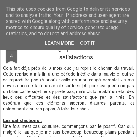
Desperate Houseman : les pérégrinations d'un papa, mais pas que !
This site uses cookies from Google to deliver its services
and to analyze traffic. Your IP address and user-agent are
shared with Google along with performance and security
metrics to ensure quality of service, generate usage
statistics, and to detect and address abuse.
LEARN MORE
GOT IT
1 an de congé parental : difficultés et
JAN
4
satisfactions
Cela fait déjà près de 3 mois que j'ai repris le chemin du travail.
Cette reprise a mis fin à une période inédite dans ma vie et qui se
se reproduira pas (à priori) : celle de mon congé parental. Je me
devais donc de faire un article sur le sujet, pour évoquer, non pas
un bilan car le sujet ne s'y prête pas, mais plutôt établir un état des
lieux des difficultés et des satisfactions que j'en ai tirés. En
espérant que ces éléments aideront d'autres parents, et
notamment d'autres papas, à faire leur choix.
Les satisfactions :
Une fois n'est pas coutume, commençons par le positif. Car oui,
malgré le fait que je me suis beaucoup, beaucoup plains pendant