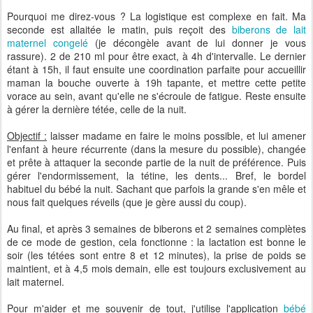
Pourquoi me direz-vous ? La logistique est complexe en fait. Ma
seconde est allaitée le matin, puis reçoit des
biberons de lait
maternel congelé
(je décongèle avant de lui donner je vous
rassure). 2 de 210 ml pour être exact, à 4h d'intervalle. Le dernier
étant à 15h, il faut ensuite une coordination parfaite pour accueillir
maman la bouche ouverte à 19h tapante, et mettre cette petite
vorace au sein, avant qu'elle ne s'écroule de fatigue. Reste ensuite
à gérer la dernière tétée, celle de la nuit.
Objectif :
laisser madame en faire le moins possible, et lui amener
l'enfant à heure récurrente (dans la mesure du possible), changée
et prête à attaquer la seconde partie de la nuit de préférence. Puis
gérer l'endormissement, la tétine, les dents... Bref, le bordel
habituel du bébé la nuit. Sachant que parfois la grande s'en mêle et
nous fait quelques réveils (que je gère aussi du coup).
Au final, et après 3 semaines de biberons et 2 semaines complètes
de ce mode de gestion, cela fonctionne : la lactation est bonne le
soir (les tétées sont entre 8 et 12 minutes), la prise de poids se
maintient, et à 4,5 mois demain, elle est toujours exclusivement au
lait maternel.
Pour m'aider et me souvenir de tout, j'utilise l'application
bébé