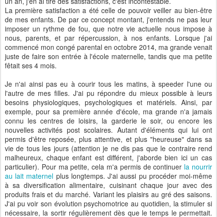
un an, j'en ai tiré des satisfactions, c'est incontestable.
La première satisfaction a été celle de pouvoir veiller au bien-être
de mes enfants. De par ce concept montant, j'entends ne pas leur
imposer un rythme de fou, que notre vie actuelle nous impose à
nous, parents, et par répercussion, à nos enfants. Lorsque j'ai
commencé mon congé parental en octobre 2014, ma grande venait
juste de faire son entrée à l'école maternelle, tandis que ma petite
fêtait ses 4 mois.
Je n'ai ainsi pas eu à courir tous les matins, à speeder l'une ou
l'autre de mes filles. J'ai pu répondre du mieux possible à leurs
besoins physiologiques, psychologiques et matériels. Ainsi, par
exemple, pour sa première année d'école, ma grande n'a jamais
connu les centres de loisirs, la garderie le soir, ou encore les
nouvelles activités post scolaires. Autant d'éléments qui lui ont
permis d'être reposée, plus attentive, et plus "heureuse" dans sa
vie de tous les jours (attention je ne dis pas que le contraire rend
malheureux, chaque enfant est différent, j'aborde bien ici un cas
particulier). Pour ma petite, cela m'a permis de continuer
la nourrir
au lait maternel
plus longtemps. J'ai aussi pu procéder moi-même
à sa diversification alimentaire, cuisinant chaque jour avec des
produits frais et du marché. Variant les plaisirs au gré des saisons.
J'ai pu voir son évolution psychomotrice au quotidien, la stimuler si
nécessaire, la sortir régulièrement dès que le temps le permettait.