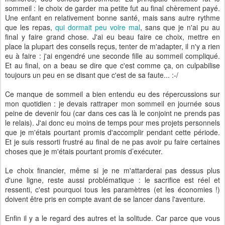
sommeil : le choix de garder ma petite fut au final chèrement payé.
Une enfant en relativement bonne santé, mais sans autre rythme
que les repas,
qui dormait peu voire mal
, sans que je n'ai pu au
final y faire grand chose. J'ai eu beau faire ce choix, mettre en
place la plupart des conseils reçus, tenter de m'adapter, il n'y a rien
eu à faire : j'ai engendré une seconde fille au sommeil compliqué.
Et au final, on a beau se dire que c'est comme ça, on culpabilise
toujours un peu en se disant que c'est de sa faute... :-/
Ce manque de sommeil a bien entendu eu des répercussions sur
mon quotidien : je devais rattraper mon sommeil en journée sous
peine de devenir fou (car dans ces cas là le conjoint ne prends pas
le relais). J'ai donc eu moins de temps pour mes projets personnels
que je m'étais pourtant promis d'accomplir pendant cette période.
Et je suis ressorti frustré au final de ne pas avoir pu faire certaines
choses que je m'étais pourtant promis d’exécuter.
Le choix financier, même si je ne m'attarderai pas dessus plus
d'une ligne, reste aussi problématique : le sacrifice est réel et
ressenti, c'est pourquoi tous les paramètres (et les économies !)
doivent être pris en compte avant de se lancer dans l'aventure.
Enfin il y a le regard des autres et la solitude. Car parce que vous