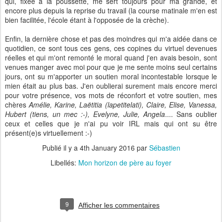
qui, fixée à la poussette, me sert toujours pour ma grande, et
encore plus depuis la reprise du travail (la course matinale m'en est
bien facilitée, l'école étant à l'opposée de la crèche).
Enfin, la dernière chose et pas des moindres qui m'a aidée dans ce
quotidien, ce sont tous ces gens, ces copines du virtuel devenues
réelles et qui m'ont remonté le moral quand j'en avais besoin, sont
venues manger avec moi pour que je me sente moins seul certains
jours, ont su m'apporter un soutien moral incontestable lorsque le
mien était au plus bas. J'en oublierai surement mais encore merci
pour votre présence, vos mots de réconfort et votre soutien, mes
chères
Amélie, Karine, Laëtitia (lapetitelati), Claire, Elise, Vanessa,
Hubert (tiens, un mec :-), Evelyne, Julie, Angela
.... Sans oublier
ceux et celles que je n'ai pu voir IRL mais qui ont su être
présent(e)s virtuellement :-)
Publié il y a
4th January 2016
par
Sébastien
Libellés:
Mon horizon de père au foyer
9
Afficher les commentaires