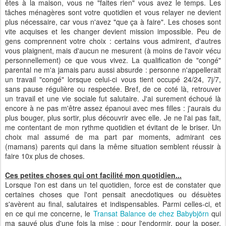
êtes à la maison, vous ne "faites rien" vous avez le temps. Les
tâches ménagères sont votre quotidien et vous relayer ne devient
plus nécessaire, car vous n'avez "que ça à faire". Les choses sont
vite acquises et les changer devient mission impossible. Peu de
gens comprennent votre choix : certains vous admirent, d'autres
vous plaignent, mais d'aucun ne mesurent (à moins de l'avoir vécu
personnellement) ce que vous vivez. La qualification de "congé"
parental ne m'a jamais paru aussi absurde : personne n'appellerait
un travail "congé" lorsque celui-ci vous tient occupé 24/24, 7j/7,
sans pause régulière ou respectée. Bref, de ce coté là, retrouver
un travail et une vie sociale fut salutaire. J'ai surement échoué là
encore à ne pas m'être assez épanoui avec mes filles : j'aurais du
plus bouger, plus sortir, plus découvrir avec elle. Je ne l'ai pas fait,
me contentant de mon rythme quotidien et évitant de le briser. Un
choix mal assumé de ma part par moments, admirant ces
(mamans) parents qui dans la même situation semblent réussir à
faire 10x plus de choses.
Ces petites choses qui ont facilité mon quotidien...
Lorsque l'on est dans un tel quotidien, force est de constater que
certaines choses que l'ont pensait anecdotiques ou désuètes
s'avèrent au final, salutaires et indispensables. Parmi celles-ci, et
en ce qui me concerne, le
Transat Balance de chez Babybjörn
qui
ma sauvé plus d'une fois la mise : pour l'endormir, pour la poser,