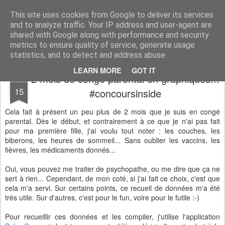
Desperate Houseman : les pérégrinations d'un papa, mais pas que !
This site uses cookies from Google to deliver its services
and to analyze traffic. Your IP address and user-agent are
shared with Google along with performance and security
metrics to ensure quality of service, generate usage
statistics, and to detect and address abuse.
LEARN MORE
GOT IT
2 mois de congé parental en graphiques...
JAN
15
#concoursinside
Cela fait à présent un peu plus de 2 mois que je suis en congé
parental. Dès le début, et contrairement à ce que je n'ai pas fait
pour ma première fille, j'ai voulu tout noter : les couches, les
biberons, les heures de sommeil... Sans oublier les vaccins, les
fièvres, les médicaments donnés...
Oui, vous pouvez me traiter de psychopathe, ou me dire que ça ne
sert à rien... Cependant, de mon coté, si j'ai fait ce choix, c'est que
cela m'a servi. Sur certains points, ce recueil de données m'a été
très utile. Sur d'autres, c'est pour le fun, voire pour le futile :-)
Pour recueillir ces données et les compiler, j'utilise l'application