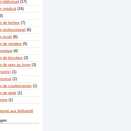
 télévisuel
(17)
n médical
(16)
9)
n de lecteur
(7)
n professionnel
(6)
n écolo
(6)
n de vendeur
(5)
muniqué
(4)
n de bricoleur
(3)
n de père au foyer
(3)
moin(s)
(1)
nsorisé
(1)
n de courbevoisien
(1)
n de geek
(1)
nning
(1)
ages