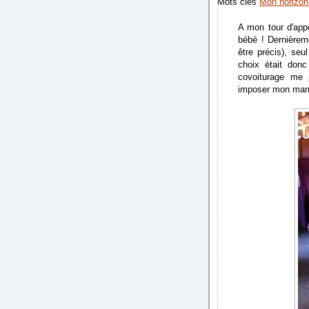
Mots clés
Mon horizon
A mon tour d'app
bébé ! Dernièrem
être précis), se
choix était donc
covoiturage me 
imposer mon marmo