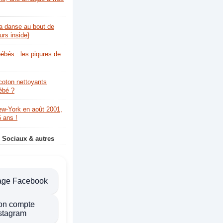
la danse au bout de
urs inside}
bébés : les piqures de
coton nettoyants
bébé ?
ew-York en août 2001,
5 ans !
 Sociaux & autres
age Facebook
on compte
stagram