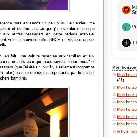
Mo
St
 agence pour en savoir un peu plus. Le vendeur me
Vi
sette et comprenant ce que j'allais subir et ce que
ubir aux autres passagers en cette période estivale,
ment vers la nouvelle offre SNCF en vigueur depuis
Ti
ily.
, en fait, une voiture réservée aux familles et aux
jeunes enfants pour que nous soyons "entre nous" et
sagers (que j'ai été un jour il y a tellement longtemps
Mon horizon
lle plus) ne soient pas/plus importunés par le bruit et
Mon horiz
 chers bambins.
(81)
Mon horizo
Mon horizo
Mon horizon
Mon horizon
Mon horizo
Mon horizon
Article invi