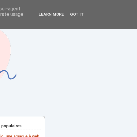
user-agent
erate usage
LEARN MORE
GOT IT
+ populaires
lio, une arnaque à web