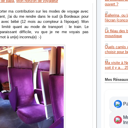
 de papa
,
Mon horizon de voyageur
ouvert ?
orter ma contribution sur les modes de voyage avec
Ballerina, ou 
ent, j'ai du me rendre dans le sud (à Bordeaux pour
l'écran {conco
ul avec bébé (12 mois au compteur à l'époque). Mon
 limité quant au mode de transport : le train. Le
Le fléau des 
paraissant difficile, vu que je ne me voyais pas
moustique
t à un(e) inconnu(e) :-)
Quels carrés 
choisir pour 
Ma visite à N
soit il y a... 2
Mes Réseaux
P
M
In