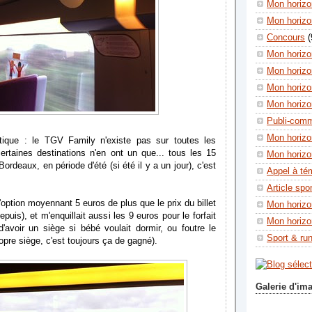
Mon horizon
Mon horizo
Concours
(
Mon horizo
Mon horizo
Mon horizo
Mon horizo
Publi-com
Mon horizo
tique : le TGV Family n'existe pas sur toutes les
certaines destinations n'en ont un que... tous les 15
Mon horizo
Bordeaux, en période d'été (si été il y a un jour), c'est
Appel à té
Article spo
'option moyennant 5 euros de plus que le prix du billet
Mon horizo
puis), et m'enquillait aussi les 9 euros pour le forfait
Mon horizo
d'avoir un siège si bébé voulait dormir, ou foutre le
Sport & ru
opre siège, c'est toujours ça de gagné).
Galerie d'im