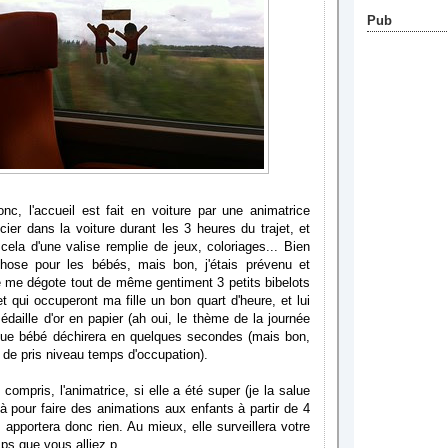
Pub
nc, l'accueil est fait en voiture par une animatrice
icier dans la voiture durant les 3 heures du trajet, et
cela d'une valise remplie de jeux, coloriages... Bien
hose pour les bébés, mais bon, j'étais prévenu et
le me dégote tout de même gentiment 3 petits bibelots
et qui occuperont ma fille un bon quart d'heure, et lui
édaille d'or en papier (ah oui, le thème de la journée
) que bébé déchirera en quelques secondes (mais bon,
a de pris niveau temps d'occupation).
 compris, l'animatrice, si elle a été super (je la salue
à pour faire des animations aux enfants à partir de 4
 apportera donc rien. Au mieux, elle surveillera votre
ps que vous alliez p.....