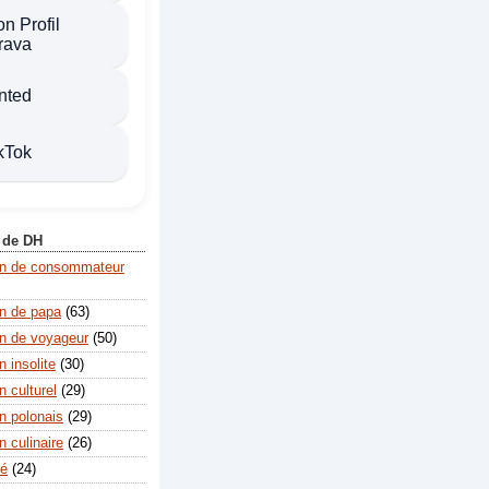
n Profil
rava
nted
kTok
 de DH
on de consommateur
n de papa
(63)
n de voyageur
(50)
 insolite
(30)
 culturel
(29)
n polonais
(29)
 culinaire
(26)
té
(24)