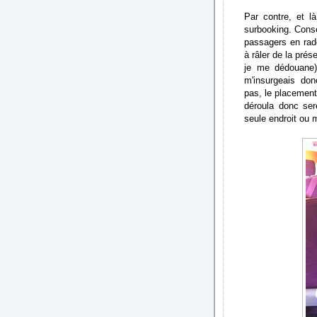
Par contre, et l
surbooking. Cons
passagers en rad
à râler de la pré
je me dédouane).
m'insurgeais don
pas, le placement
déroula donc se
seule endroit ou m