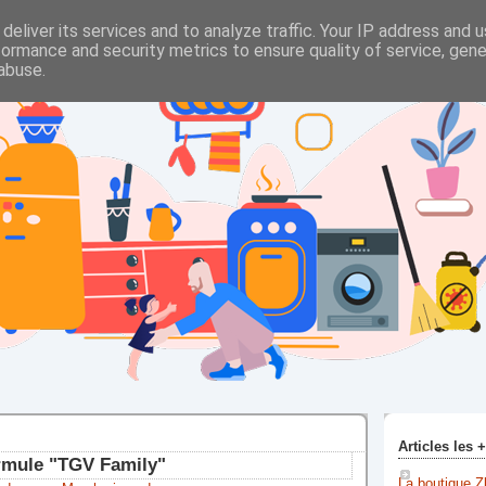
deliver its services and to analyze traffic. Your IP address and 
formance and security metrics to ensure quality of service, gen
abuse.
Articles les 
ormule "TGV Family"
La boutique Z