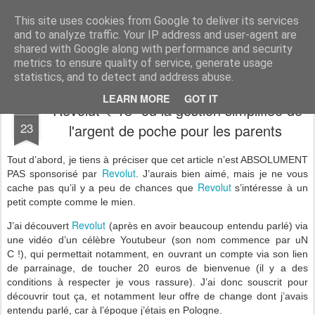
Desperate Houseman : les pérégrinations d'un papa, mais pas que !
This site uses cookies from Google to deliver its services
and to analyze traffic. Your IP address and user-agent are
shared with Google along with performance and security
metrics to ensure quality of service, generate usage
statistics, and to detect and address abuse.
LEARN MORE
GOT IT
"Revolut < 18" ou la gestion simplifiée de
FEB
23
l'argent de poche pour les parents
Tout d’abord, je tiens à préciser que cet article n’est ABSOLUMENT
Revolut
PAS sponsorisé par
. J’aurais bien aimé, mais je ne vous
Revolut
cache pas qu’il y a peu de chances que
s’intéresse à un
petit compte comme le mien.
Revolut
J’ai découvert
(après en avoir beaucoup entendu parlé) via
une vidéo d’un célèbre Youtubeur (son nom commence par uN
C !), qui permettait notamment, en ouvrant un compte via son lien
de parrainage, de toucher 20 euros de bienvenue (il y a des
conditions à respecter je vous rassure). J’ai donc souscrit pour
découvrir tout ça, et notamment leur offre de change dont j’avais
entendu parlé, car à l’époque j’étais en Pologne.