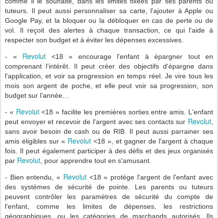
comme il le souhaite, dans les limites fixées par ses parents ou
tuteurs. Il peut aussi personnaliser sa carte, l'ajouter à Apple ou
Google Pay, et la bloquer ou la débloquer en cas de perte ou de
vol. Il reçoit des alertes à chaque transaction, ce qui l'aide à
respecter son budget et à éviter les dépenses excessives.
Revolut
- «
<18 » encourage l'enfant à épargner tout en
comprenant l’intérêt. Il peut créer des objectifs d'épargne dans
l'application, et voir sa progression en temps réel. Je vire tous les
mois son argent de poche, et elle peut voir sa progression, son
budget sur l’année…
Revolut
- «
<18 » facilite les premières sorties entre amis. L'enfant
Revolut
peut envoyer et recevoir de l'argent avec ses contacts sur
,
sans avoir besoin de cash ou de RIB. Il peut aussi parrainer ses
Revolut
amis éligibles sur «
<18 », et gagner de l'argent à chaque
fois. Il peut également participer à des défis et des jeux organisés
Revolut
par
, pour apprendre tout en s'amusant.
Revolut
- Bien entendu, «
<18 » protège l'argent de l'enfant avec
des systèmes de sécurité de pointe. Les parents ou tuteurs
peuvent contrôler les paramètres de sécurité du compte de
l'enfant, comme les limites de dépenses, les restrictions
géographiques, ou les catégories de marchands autorisés. Ils