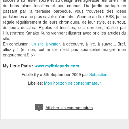
succès a su rester sobre et au design très agréable, est une mine
de bons plans insolites et peu connus. Du jardin partagé en
passant par la terrasse barbecue, vous trouverez des idées
parisiennes à ne plus savoir qu'en faire. Abonné au flux RSS, je me
régale régulièrement de leurs chroniques, de leur style, et surtout,
de leurs dessins. Rigolos et insolites, ces derniers, réalisé par
l'illustratrice Kanako Kuno viennent illustrer avec brio les articles du
site.
En conclusion,
un site à visiter
, à découvrir, à lire, à suivre... Bref,
allez-y ! (et non, cet article n'est pas sponsorisé malgré mon
engouement !) :-)
My Little Paris :
www.mylittleparis.com
Publié il y a
8th September 2009
par
Sébastien
Libellés:
Mon horizon de consommateur
1
Afficher les commentaires