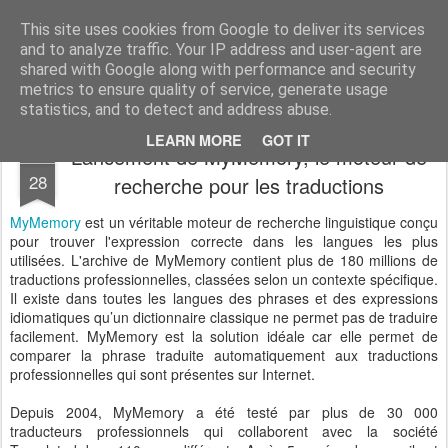
Desperate Houseman : les pérégrinations d'un papa, mais pas que !
This site uses cookies from Google to deliver its services
and to analyze traffic. Your IP address and user-agent are
shared with Google along with performance and security
metrics to ensure quality of service, generate usage
statistics, and to detect and address abuse.
LEARN MORE
GOT IT
Lancement de MyMemory, le moteur de
SEP
28
recherche pour les traductions
MyMemory
est un véritable moteur de recherche linguistique conçu
pour trouver l'expression correcte dans les langues les plus
utilisées. L'archive de MyMemory contient plus de 180 millions de
traductions professionnelles, classées selon un contexte spécifique.
Il existe dans toutes les langues des phrases et des expressions
idiomatiques qu’un dictionnaire classique ne permet pas de traduire
facilement. MyMemory est la solution idéale car elle permet de
comparer la phrase traduite automatiquement aux traductions
professionnelles qui sont présentes sur Internet.
Depuis 2004, MyMemory a été testé par plus de 30 000
traducteurs professionnels qui collaborent avec la société