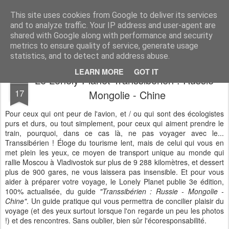
Desperate Houseman : les pérégrinations d'un papa, mais pas que !
This site uses cookies from Google to deliver its services
and to analyze traffic. Your IP address and user-agent are
shared with Google along with performance and security
metrics to ensure quality of service, generate usage
statistics, and to detect and address abuse.
LEARN MORE
GOT IT
Le Lonely Planet Transsibérien : Russie -
NOV
17
Mongolie - Chine
Pour ceux qui ont peur de l'avion, et / ou qui sont des écologistes
purs et durs, ou tout simplement, pour ceux qui aiment prendre le
train, pourquoi, dans ce cas là, ne pas voyager avec le...
Transsibérien ! Éloge du tourisme lent, mais de celui qui vous en
met plein les yeux, ce moyen de transport unique au monde qui
rallie Moscou à Vladivostok sur plus de 9 288 kilomètres, et dessert
plus de 900 gares, ne vous laissera pas insensible. Et pour vous
aider à préparer votre voyage, le Lonely Planet publie 3e édition,
100% actualisée, du guide
"Transsibérien : Russie - Mongolie -
Chine"
. Un guide pratique qui vous permettra de concilier plaisir du
voyage (et des yeux surtout lorsque l'on regarde un peu les photos
!) et des rencontres. Sans oublier, bien sûr l'écoresponsabilité.