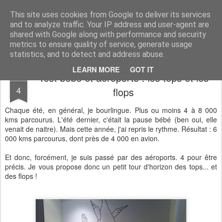
Desperate Houseman : les pérégrinations d'un papa, mais pas que !
This site uses cookies from Google to deliver its services
and to analyze traffic. Your IP address and user-agent are
shared with Google along with performance and security
metrics to ensure quality of service, generate usage
statistics, and to detect and address abuse.
LEARN MORE
GOT IT
Test bébé et aéroports : les tops et les
SEP
4
flops
Chaque été, en général, je bourlingue. Plus ou moins 4 à 8 000
kms parcourus. L'été dernier, c'était la pause bébé (ben oui, elle
venait de naitre). Mais cette année, j'ai repris le rythme. Résultat : 6
000 kms parcourus, dont près de 4 000 en avion.
Et donc, forcément, je suis passé par des aéroports. 4 pour être
précis. Je vous propose donc un petit tour d'horizon des tops... et
des flops !