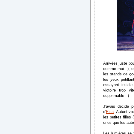
Arrivées juste po
comme moi :-), ce
les stands de
go
les yeux pétilla
essayant insidi
victoire trop vi
supprimable :-)
J'avais décidé p
d'
Elsa
. Autant vo
les petites filles
unes que les autr
Les lumières se 