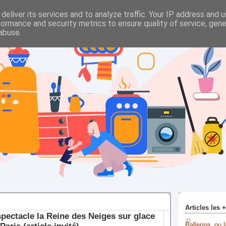
deliver its services and to analyze traffic. Your IP address and 
formance and security metrics to ensure quality of service, gen
abuse.
Articles les 
 spectacle la Reine des Neiges sur glace
Ballerina, ou 