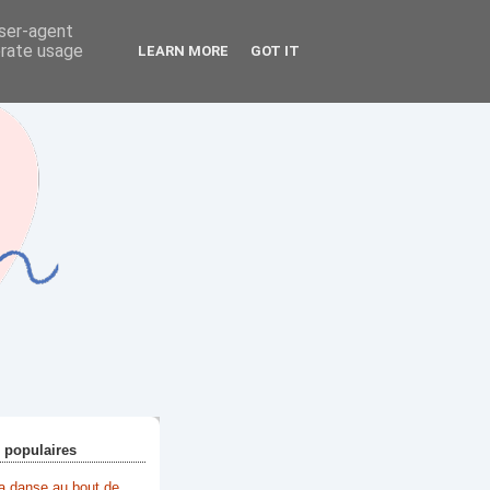
user-agent
erate usage
LEARN MORE
GOT IT
+ populaires
la danse au bout de