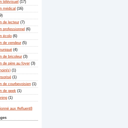
 télévisuel
(17)
n médical
(16)
9)
n de lecteur
(7)
n professionnel
(6)
n écolo
(6)
n de vendeur
(5)
muniqué
(4)
n de bricoleur
(3)
n de père au foyer
(3)
moin(s)
(1)
nsorisé
(1)
n de courbevoisien
(1)
n de geek
(1)
nning
(1)
ages