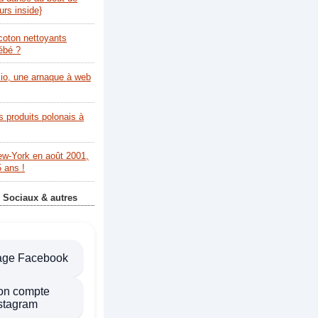
urs inside}
coton nettoyants
bébé ?
lio, une arnaque à web
s produits polonais à
ew-York en août 2001,
5 ans !
 Sociaux & autres
age Facebook
on compte
stagram