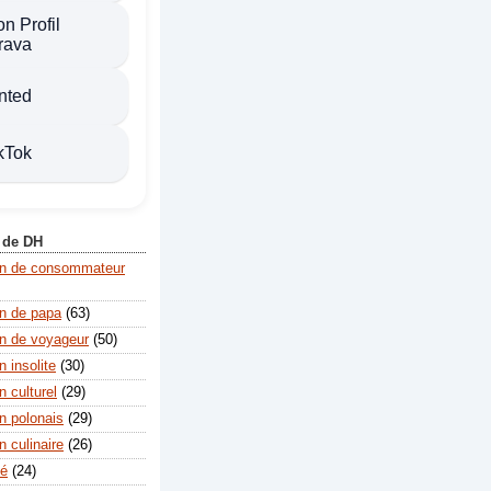
n Profil
rava
nted
kTok
 de DH
on de consommateur
n de papa
(63)
n de voyageur
(50)
 insolite
(30)
 culturel
(29)
n polonais
(29)
 culinaire
(26)
té
(24)