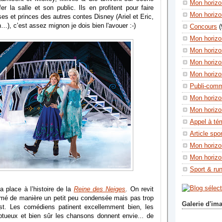
Mon horizon
fer la salle et son public. Ils en profitent pour faire
Mon horizo
ses et princes des autres contes Disney (Ariel et Eric,
…), c’est assez mignon je dois bien l'avouer :-)
Concours
(
Mon horizo
Mon horizo
Mon horizo
Mon horizo
Publi-com
Mon horizo
Mon horizo
Appel à té
Article spo
Mon horizo
Mon horizo
Sport & ru
la place à l’histoire de la
Reine des Neiges
. On revit
nimé de manière un petit peu condensée mais pas trop
Galerie d'im
st. Les comédiens patinent excellemment bien, les
tueux et bien sûr les chansons donnent envie... de