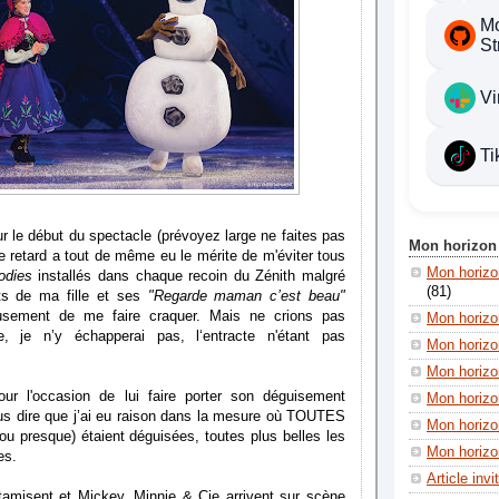
Mo
St
Vi
Ti
ur le début du spectacle (prévoyez large ne faites pas
Mon horizon
 retard a tout de même eu le mérite de m'éviter tous
Mon horiz
odies
installés dans chaque recoin du Zénith malgré
(81)
nts de ma fille et ses
"Regarde maman c’est beau"
eusement de me faire craquer. Mais ne crions pas
Mon horizo
te, je n’y échapperai pas, l‘entracte n'étant pas
Mon horizo
Mon horizon
our l'occasion de lui faire porter son déguisement
Mon horizon
us dire que j’ai eu raison dans la mesure où TOUTES
Mon horizo
 (ou presque) étaient déguisées, toutes plus belles les
Mon horizon
es.
Article invi
tamisent et Mickey, Minnie & Cie arrivent sur scène