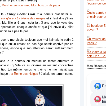
Paris (article invité)
l'écran {conco
,
Mon horizon culturel
,
Mon horizon de papa
Quels carrés 
, le
Disney Social Club
m’a permis d’assister au
choisir pour 
 sur glace - La Reine des neiges
et il faut dire j’étais
. Ma fille a 6 ans, cela fait 3 ans que je vois des
La boutique Z
 spectacles chaque année et que j’ai envie d’y aller
ouvert ?
anchissais pas le pas.
Où trouver de
que je me disais toujours que moi j’aimais le patin à
Paris ?
e que qu’un enfant en bas âge serait captivé par ce
scène, est-ce que son attention serait suffisamment
Ma visite à N
e ?
soit il y a... 2
 ans je la sentais en mesure de rester attentive le
acle vu qu’elle va au cinéma en restant concentrée
Mes Réseaux
entier. En même temps le thème ne me faisait pas
risque :
la Reine des Neiges
! J’allais en terrain connu
P
M
In