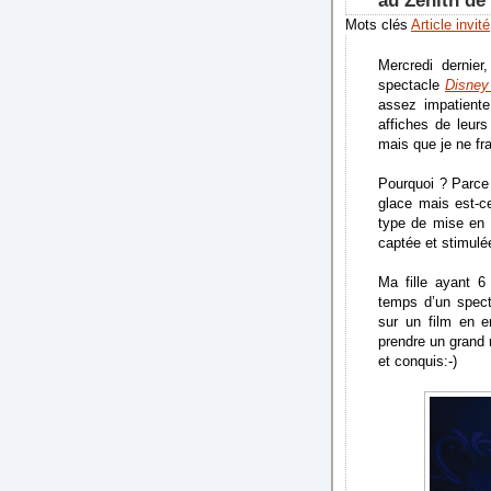
au Zénith de 
Mots clés
Article invité
Mercredi dernier
spectacle
Disney
assez impatiente
affiches de leurs
mais que je ne fr
Pourquoi ? Parce 
glace mais est-c
type de mise en 
captée et stimulé
Ma fille ayant 6
temps d’un spect
sur un film en 
prendre un grand 
et conquis:-)