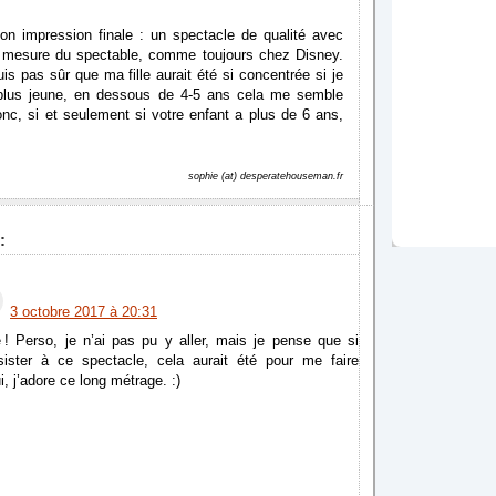
on impression finale : un spectacle de qualité avec
 mesure du spectable, comme toujours chez Disney.
s pas sûr que ma fille aurait été si concentrée si je
plus jeune, en dessous de 4-5 ans cela me semble
onc, si et seulement si votre enfant a plus de 6 ans,
sophie (at) desperatehouseman.fr
:
3 octobre 2017 à 20:31
 ! Perso, je n’ai pas pu y aller, mais je pense que si
sister à ce spectacle, cela aurait été pour me faire
i, j’adore ce long métrage. :)