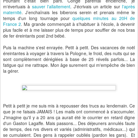
Pourtant c'était bien parti. Congé parental enclenché, je
m'évertuais à
sauver l'allaitement
. J'écrivais un article sur
l'après
maternité
. J’enchaînais les biberons serein et prenais même le
temps d'un long tournage pour
quelques minutes au 20H de
France 2
. Ma grande commençait à s'habituer à l'école, à devenir
plus facile et à me laisser plus de temps pour souffler de nos bras
de fer éreintants post 2nd bébé.
Puis la machine s'est enrayée. Petit à petit. Des vacances de noël
éreintantes à voyager à travers la Pologne, le froid, des nuits qui se
sont complètement déréglées à base de 25 réveils parfois... La
fatigue qui me rattrape. Mon âge surement qui m'empêche de bien
la gérer.
Petit à petit je me suis mis à repousser des trucs au lendemain. Ce
que je ne faisais JAMAIS ! Les mails ont commencé à s'accumuler.
J'imagine qu'il y a 20 ans ça aurait été le courrier en retard digne
d'un Gaston Lagaffe. Mais passons... Des déjeuners annulés faute
de temps, des rvs divers et variés (administratifs, médicaux...) qui
se cumulaient. Des gens à rappeler oubliés (pardon les gars). Et