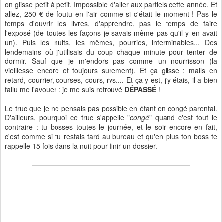
on glisse petit à petit. Impossible d'aller aux partiels cette année. Et
allez, 250 € de foutu en l'air comme si c'était le moment ! Pas le
temps d'ouvrir les livres, d'apprendre, pas le temps de faire
l'exposé (de toutes les façons je savais même pas qu'il y en avait
un). Puis les nuits, les mêmes, pourries, interminables... Des
lendemains où j'utilisais du coup chaque minute pour tenter de
dormir. Sauf que je m'endors pas comme un nourrisson (la
vieillesse encore et toujours surement). Et ça glisse : mails en
retard, courrier, courses, cours, rvs.... Et ça y est, j'y étais, il a bien
fallu me l'avouer : je me suis retrouvé
DÉPASSÉ
!
Le truc que je ne pensais pas possible en étant en congé parental.
D'ailleurs, pourquoi ce truc s'appelle "
congé
" quand c'est tout le
contraire : tu bosses toutes le journée, et le soir encore en fait,
c'est comme si tu restais tard au bureau et qu'en plus ton boss te
rappelle 15 fois dans la nuit pour finir un dossier.