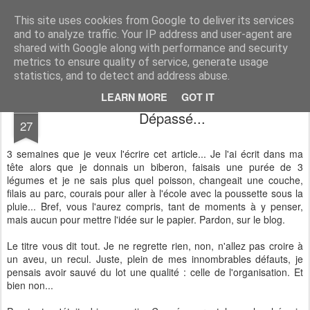
Desperate Houseman : les pérégrinations d'un papa, mais pas que !
This site uses cookies from Google to deliver its services
and to analyze traffic. Your IP address and user-agent are
shared with Google along with performance and security
metrics to ensure quality of service, generate usage
statistics, and to detect and address abuse.
LEARN MORE
GOT IT
FEB
Dépassé...
27
3 semaines que je veux l'écrire cet article... Je l'ai écrit dans ma
tête alors que je donnais un biberon, faisais une purée de 3
légumes et je ne sais plus quel poisson, changeait une couche,
filais au parc, courais pour aller à l'école avec la poussette sous la
pluie... Bref, vous l'aurez compris, tant de moments à y penser,
mais aucun pour mettre l'idée sur le papier. Pardon, sur le blog.
Le titre vous dit tout. Je ne regrette rien, non, n'allez pas croire à
un aveu, un recul. Juste, plein de mes innombrables défauts, je
pensais avoir sauvé du lot une qualité : celle de l'organisation. Et
bien non...