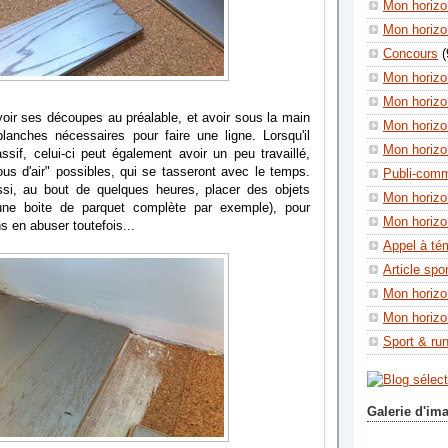
Mon horizon
Mon horizo
Concours
(
Mon horizo
Mon horizo
voir ses découpes au préalable, et avoir sous la main
Mon horizo
lanches nécessaires pour faire une ligne. Lorsqu'il
Mon horizo
ssif, celui-ci peut également avoir un peu travaillé,
ous d'air" possibles, qui se tasseront avec le temps.
Publi-com
si, au bout de quelques heures, placer des objets
Mon horizo
ne boite de parquet complète par exemple), pour
Mon horizo
ns en abuser toutefois...
Appel à té
Article spo
Mon horizo
Mon horizo
Sport & ru
Galerie d'im