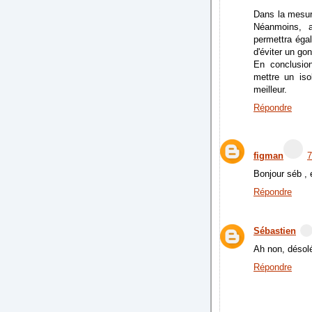
Dans la mesur
Néanmoins, a
permettra éga
d'éviter un go
En conclusio
mettre un iso
meilleur.
Répondre
figman
7
Bonjour séb , 
Répondre
Sébastien
Ah non, désolé,
Répondre