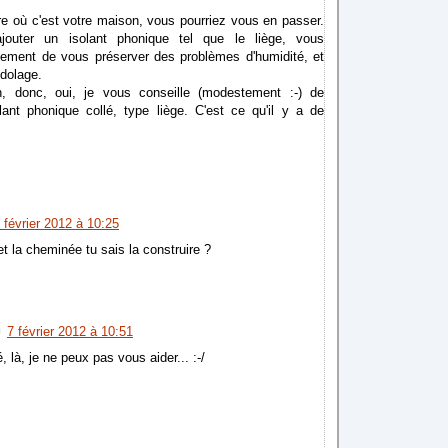
e où c'est votre maison, vous pourriez vous en passer.
jouter un isolant phonique tel que le liège, vous
lement de vous préserver des problèmes d'humidité, et
ndolage.
n, donc, oui, je vous conseille (modestement :-) de
lant phonique collé, type liège. C'est ce qu'il y a de
 février 2012 à 10:25
et la cheminée tu sais la construire ?
7 février 2012 à 10:51
 là, je ne peux pas vous aider... :-/