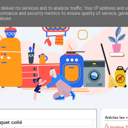
deliver its services and to analyze traffic. Your IP address and 
formance and security metrics to ensure quality of service, gen
abuse.
Articles les 
quet collé
La boutique Z