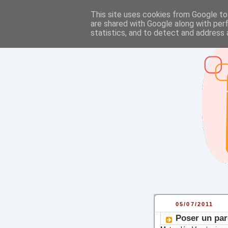
This site uses cookies from Google to 
are shared with Google along with per
statistics, and to detect and address 
05/07/2011
Poser un par