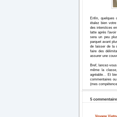
Enfin, quelques 
étalez bien votre
des interstices e
latte après l'avo
sera un peu plu
parquet avant plus
de laisser de la
faire des délimi
assurer une couve
Bref, lancez-vous
même la classe,
agréable... Et bi
commentaires ou p
(mes compétences
5 commentaire
Voyage Viet