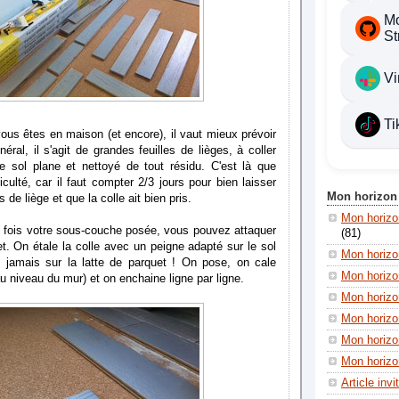
Mo
St
Vi
Ti
vous êtes en maison (et encore), il vaut mieux prévoir
éral, il s'agit de grandes feuilles de lièges, à coller
le sol plane et nettoyé de tout résidu. C'est là que
culté, car il faut compter 2/3 jours pour bien laisser
Mon horizon
 de liège et que la colle ait bien pris.
Mon horiz
ne fois votre sous-couche posée, vous pouvez attaquer
(81)
t. On étale la colle avec un peigne adapté sur le sol
Mon horizo
et jamais sur la latte de parquet ! On pose, on cale
Mon horizo
u niveau du mur) et on enchaine ligne par ligne.
Mon horizon
Mon horizon
Mon horizo
Mon horizon
Article invi