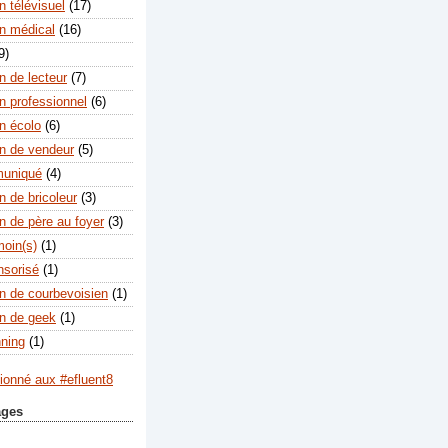
 télévisuel
(17)
n médical
(16)
9)
n de lecteur
(7)
n professionnel
(6)
n écolo
(6)
n de vendeur
(5)
muniqué
(4)
n de bricoleur
(3)
n de père au foyer
(3)
moin(s)
(1)
nsorisé
(1)
n de courbevoisien
(1)
n de geek
(1)
nning
(1)
ages