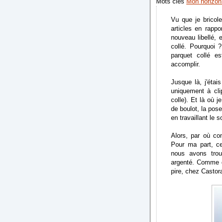
Mots clés
Mon horizon 
Vu que je bricol
articles en rapp
nouveau libellé, 
collé. Pourquoi 
parquet collé e
accomplir.
Jusque là, j'éta
uniquement à cli
colle). Et là où 
de boulot, la pos
en travaillant le 
Alors, par où co
Pour ma part, c
nous avons trou
argenté. Comme d
pire, chez Castor