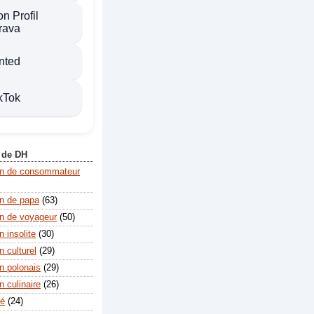
n Profil
rava
nted
kTok
 de DH
on de consommateur
n de papa
(63)
n de voyageur
(50)
 insolite
(30)
 culturel
(29)
n polonais
(29)
 culinaire
(26)
té
(24)