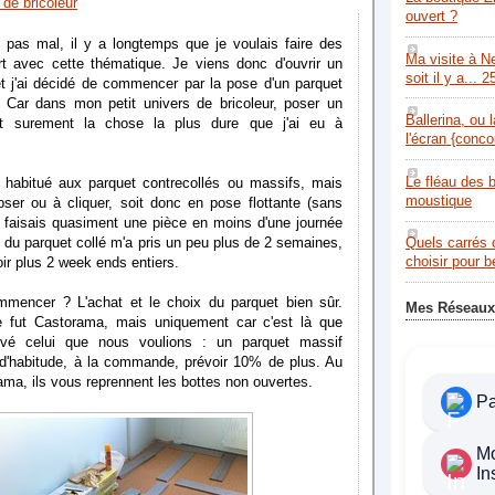
de bricoleur
ouvert ?
e pas mal, il y a longtemps que je voulais faire des
Ma visite à N
ort avec cette thématique. Je viens donc d'ouvrir un
soit il y a... 2
et j'ai décidé de commencer par la pose d'un parquet
? Car dans mon petit univers de bricoleur, poser un
Ballerina, ou 
st surement la chose la plus dure que j'ai eu à
l'écran {conco
Le fléau des 
is habitué aux parquet contrecollés ou massifs, mais
moustique
pser ou à cliquer, soit donc en pose flottante (sans
je faisais quasiment une pièce en moins d'une journée
e du parquet collé m'a pris un peu plus de 2 semaines,
Quels carrés 
choisir pour 
soir plus 2 week ends entiers.
mmencer ? L'achat et le choix du parquet bien sûr.
Mes Réseaux
e fut Castorama, mais uniquement car c'est là que
vé celui que nous voulions : un parquet massif
'habitude, à la commande, prévoir 10% de plus. Au
ama, ils vous reprennent les bottes non ouvertes.
P
M
In