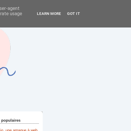
user-agent
erate usage
LEARN MORE
GOT IT
+ populaires
lio, une arnaque à web