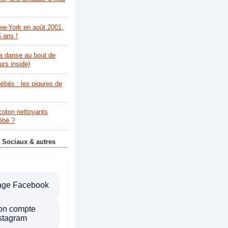
ew-York en août 2001,
5 ans !
la danse au bout de
urs inside}
bébés : les piqures de
coton nettoyants
bébé ?
 Sociaux & autres
age Facebook
on compte
stagram