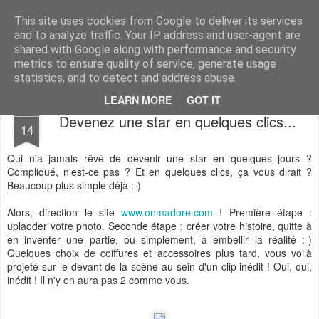
Desperate Houseman : les pérégrinations d'un papa, mais pas que !
This site uses cookies from Google to deliver its services
and to analyze traffic. Your IP address and user-agent are
shared with Google along with performance and security
metrics to ensure quality of service, generate usage
statistics, and to detect and address abuse.
LEARN MORE
GOT IT
OCT
Devenez une star en quelques clics...
14
Qui n'a jamais rêvé de devenir une star en quelques jours ?
Compliqué, n'est-ce pas ? Et en quelques clics, ça vous dirait ?
Beaucoup plus simple déjà :-)
Alors, direction le site
www.onmadore.com
! Première étape :
uplaoder votre photo. Seconde étape : créer votre histoire, quitte à
en inventer une partie, ou simplement, à embellir la réalité :-)
Quelques choix de coiffures et accessoires plus tard, vous voilà
projeté sur le devant de la scène au sein d'un clip inédit ! Oui, oui,
inédit ! Il n'y en aura pas 2 comme vous.