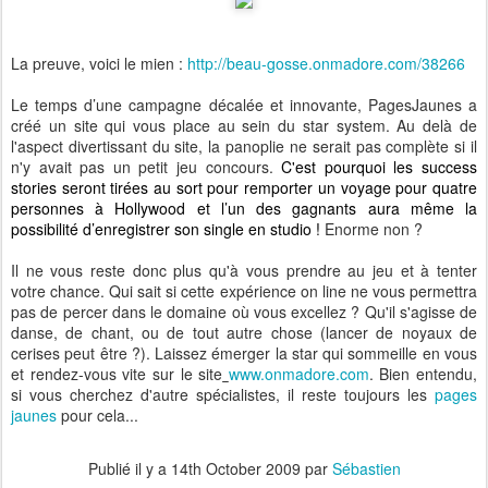
La preuve, voici le mien :
http://beau-gosse.onmadore.com/38266
Le temps d’une campagne décalée et innovante, PagesJaunes a
créé un site qui vous place au sein du star system. Au delà de
l'aspect divertissant du site, la panoplie ne serait pas complète si il
n'y avait pas un petit jeu concours.
C'est pourquoi les success
stories seront tirées au sort pour remporter un voyage pour quatre
personnes à Hollywood et l’un des gagnants aura même la
possibilité d’enregistrer son single en studio !
Enorme non ?
Il ne vous reste donc plus qu'à vous prendre au jeu et à tenter
votre chance. Qui sait si cette expérience on line ne vous permettra
pas de percer dans le domaine où vous excellez ? Qu'il s'agisse de
danse, de chant, ou de tout autre chose (lancer de noyaux de
cerises peut être ?). Laissez émerger la star qui sommeille en vous
et rendez-vous vite sur le site
www.onmadore.com
. Bien entendu,
si vous cherchez d'autre spécialistes, il reste toujours les
pages
jaunes
pour cela...
Publié il y a
14th October 2009
par
Sébastien