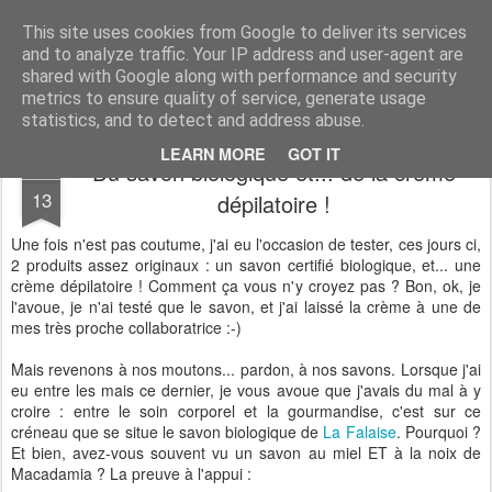
Desperate Houseman : les pérégrinations d'un papa, mais pas que !
This site uses cookies from Google to deliver its services
and to analyze traffic. Your IP address and user-agent are
shared with Google along with performance and security
metrics to ensure quality of service, generate usage
statistics, and to detect and address abuse.
LEARN MORE
GOT IT
Du savon biologique et... de la crème
JUN
13
dépilatoire !
Une fois n'est pas coutume, j'ai eu l'occasion de tester, ces jours ci,
2 produits assez originaux : un savon certifié biologique, et... une
crème dépilatoire ! Comment ça vous n'y croyez pas ? Bon, ok, je
l'avoue, je n'ai testé que le savon, et j'ai laissé la crème à une de
mes très proche collaboratrice :-)
Mais revenons à nos moutons... pardon, à nos savons. Lorsque j'ai
eu entre les mais ce dernier, je vous avoue que j'avais du mal à y
croire : entre le soin corporel et la gourmandise, c'est sur ce
créneau que se situe le savon biologique de
La Falaise
. Pourquoi ?
Et bien, avez-vous souvent vu un savon au miel ET à la noix de
Macadamia ? La preuve à l'appui :