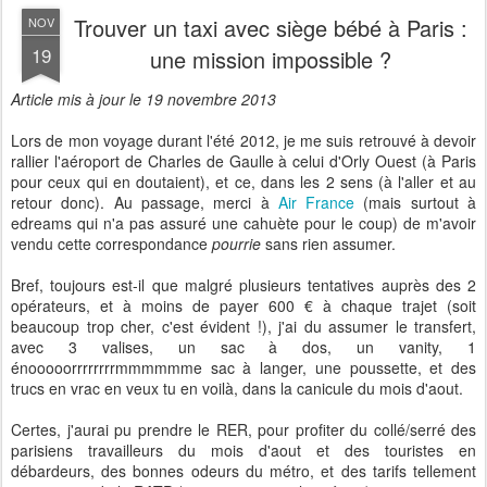
Trouver un taxi avec siège bébé à Paris :
NOV
19
une mission impossible ?
Article mis à jour le 19 novembre 2013
Lors de mon voyage durant l'été 2012, je me suis retrouvé à devoir
rallier l'aéroport de Charles de Gaulle à celui d'Orly Ouest (à Paris
pour ceux qui en doutaient), et ce, dans les 2 sens (à l'aller et au
retour donc). Au passage, merci à
Air France
(mais surtout à
edreams qui n'a pas assuré une cahuète pour le coup) de m'avoir
vendu cette correspondance
pourrie
sans rien assumer.
Bref, toujours est-il que malgré plusieurs tentatives auprès des 2
opérateurs, et à moins de payer 600 € à chaque trajet (soit
beaucoup trop cher, c'est évident !), j'ai du assumer le transfert,
avec 3 valises, un sac à dos, un vanity, 1
énooooorrrrrrrrmmmmmme sac à langer, une poussette, et des
trucs en vrac en veux tu en voilà, dans la canicule du mois d'aout.
Certes, j'aurai pu prendre le RER, pour profiter du collé/serré des
parisiens travailleurs du mois d'aout et des touristes en
débardeurs, des bonnes odeurs du métro, et des tarifs tellement