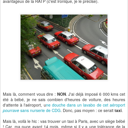
avantageux de la RATP (c'est ironique, je le précise).
Mais là, comment vous dire :
NON
. J'ai déjà imposé 6 000 kms cet
été à bébé, je ne sais combien d'heures de voiture, des heures
d'attente à l'aéroport, u
ne douche dans un lavabo de cet aéroport
pourrave
sans nurserie de CDG
. Donc, pas moyen : ce serait
taxi
.
Mais là, voilà le hic : vas trouver un taxi à Paris, avec un siège bébé
! Car, ma puce ayant 14 mois, même si il y a une tolérance de la