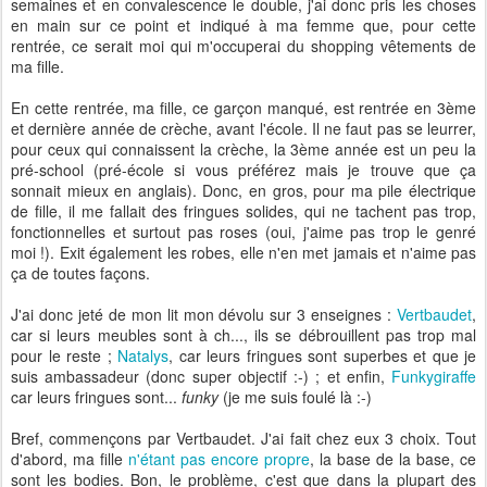
semaines et en convalescence le double, j'ai donc pris les choses
en main sur ce point et indiqué à ma femme que, pour cette
rentrée, ce serait moi qui m'occuperai du shopping vêtements de
ma fille.
En cette rentrée, ma fille, ce garçon manqué, est rentrée en 3ème
et dernière année de crèche, avant l'école. Il ne faut pas se leurrer,
pour ceux qui connaissent la crèche, la 3ème année est un peu la
pré-school (pré-école si vous préférez mais je trouve que ça
sonnait mieux en anglais). Donc, en gros, pour ma pile électrique
de fille, il me fallait des fringues solides, qui ne tachent pas trop,
fonctionnelles et surtout pas roses (oui, j'aime pas trop le genré
moi !). Exit également les robes, elle n'en met jamais et n'aime pas
ça de toutes façons.
J'ai donc jeté de mon lit mon dévolu sur 3 enseignes :
Vertbaudet
,
car si leurs meubles sont à ch..., ils se débrouillent pas trop mal
pour le reste ;
Natalys
, car leurs fringues sont superbes et que je
suis ambassadeur (donc super objectif :-) ; et enfin,
Funkygiraffe
car leurs fringues sont...
funky
(je me suis foulé là :-)
Bref, commençons par Vertbaudet. J'ai fait chez eux 3 choix. Tout
d'abord, ma fille
n'étant pas encore propre
, la base de la base, ce
sont les bodies. Bon, le problème, c'est que dans la plupart des