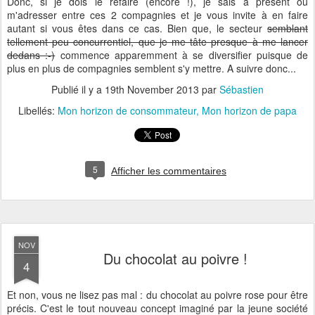
Donc, si je dois le refaire (encore !), je sais à présent où
m'adresser entre ces 2 compagnies et je vous invite à en faire
autant si vous êtes dans ce cas. Bien que, le secteur
semblant
tellement peu concurrentiel, que je me tâte presque à me lancer
dedans :-)
commence apparemment à se diversifier puisque de
plus en plus de compagnies semblent s'y mettre. A suivre donc...
Publié il y a
19th November 2013
par
Sébastien
Libellés:
Mon horizon de consommateur
Mon horizon de papa
5
Afficher les commentaires
NOV
Du chocolat au poivre !
4
Et non, vous ne lisez pas mal : du chocolat au poivre rose pour être
précis. C'est le tout nouveau concept imaginé par la jeune société