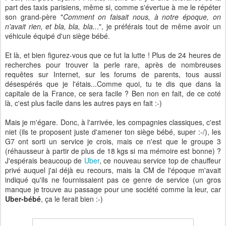
part des taxis parisiens, même si, comme s'évertue à me le répéter
son grand-père "
Comment on faisait nous, à notre époque, on
n'avait rien, et bla, bla, bla..
.", je préférais tout de même avoir un
véhicule équipé d'un siège bébé.
Et là, et bien figurez-vous que ce fut la lutte ! Plus de 24 heures de
recherches pour trouver la perle rare, après de nombreuses
requêtes sur Internet, sur les forums de parents, tous aussi
désespérés que je l'étais...Comme quoi, tu te dis que dans la
capitale de la France, ce sera facile ? Ben non en fait, de ce coté
là, c'est plus facile dans les autres pays en fait :-)
Mais je m'égare. Donc, à l'arrivée, les compagnies classiques, c'est
niet (ils te proposent juste d'amener ton siège bébé, super :-/), les
G7 ont sorti un service je crois, mais ce n'est que le groupe 3
(réhausseur à partir de plus de 18 kgs si ma mémoire est bonne) ?
J'espérais beaucoup de
Uber
, ce nouveau service top de chauffeur
privé auquel j'ai déjà eu recours, mais la CM de l'époque m'avait
indiqué qu'ils ne fournissaient pas ce genre de service (un gros
manque je trouve au passage pour une société comme la leur, car
Uber-bébé
, ça le ferait bien :-)