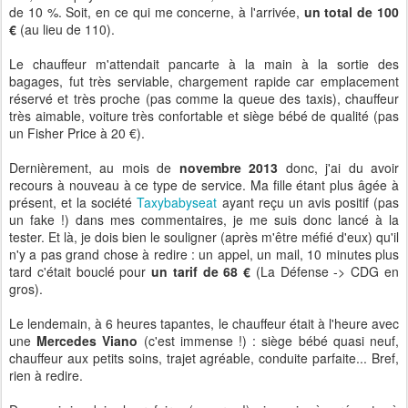
de 10 %. Soit, en ce qui me concerne, à l'arrivée,
un total de 100
€
(au lieu de 110).
Le chauffeur m'attendait pancarte à la main à la sortie des
bagages, fut très serviable, chargement rapide car emplacement
réservé et très proche (pas comme la queue des taxis), chauffeur
très aimable, voiture très confortable et siège bébé de qualité (pas
un Fisher Price à 20 €).
Dernièrement, au mois de
novembre 2013
donc, j'ai du avoir
recours à nouveau à ce type de service. Ma fille étant plus âgée à
présent, et la société
Taxybabyseat
ayant reçu un avis positif (pas
un fake !) dans mes commentaires, je me suis donc lancé à la
tester. Et là, je dois bien le souligner (après m'être méfié d'eux) qu'il
n'y a pas grand chose à redire : un appel, un mail, 10 minutes plus
tard c'était bouclé pour
un tarif de 68 €
(La Défense -> CDG en
gros).
Le lendemain, à 6 heures tapantes, le chauffeur était à l'heure avec
une
Mercedes Viano
(c'est immense !) : siège bébé quasi neuf,
chauffeur aux petits soins, trajet agréable, conduite parfaite... Bref,
rien à redire.