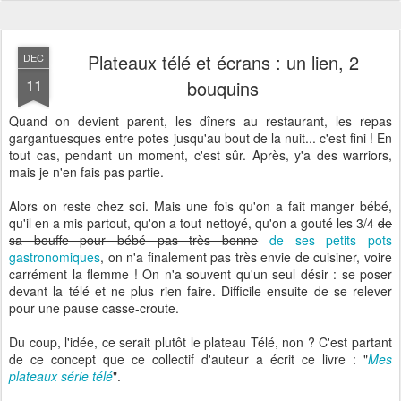
Plateaux télé et écrans : un lien, 2
DEC
11
bouquins
Quand on devient parent, les dîners au restaurant, les repas
gargantuesques entre potes jusqu'au bout de la nuit... c'est fini ! En
tout cas, pendant un moment, c'est sûr. Après, y'a des warriors,
mais je n'en fais pas partie.
Alors on reste chez soi. Mais une fois qu'on a fait manger bébé,
qu'il en a mis partout, qu'on a tout nettoyé, qu'on a gouté les 3/4
de
sa bouffe pour bébé pas très bonne
de ses petits pots
gastronomiques
, on n'a finalement pas très envie de cuisiner, voire
carrément la flemme ! On n'a souvent qu'un seul désir : se poser
devant la télé et ne plus rien faire. Difficile ensuite de se relever
pour une pause casse-croute.
Du coup, l'idée, ce serait plutôt le plateau Télé, non ? C'est partant
de ce concept que ce collectif d'auteur a écrit ce livre : "
Mes
plateaux série télé
".