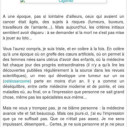
A une époque, pas si lointaine d'ailleurs, ceux qui avaient un
cancer était âgés, des sujets à risques (fumeurs, buveurs,
travailleurs de l'amiante...). Mais aujourd'hui, les critères initiaux
semblent avoir disparu : à se demander si la mort ne s'est pas mise
à jouer au loto...
Vous l'aurez compris, je suis triste, et en colère à la fois. En colère
qu'à une époque où on greffe des cœurs artificiels, où on permet à
des femmes nées sans utérus d'avoir des enfants, où la médecine
fait chaque jour des progrès extraordinaires (il n'y a qu'à lire les
découvertes publiées régulièrement à la source dans les revues
scientifiques), un mec qui développe une tumeur sur un os
(
ostéosarcome
) parte en moins d'un an. Il y a comme un
déséquilibre, entre cette médecine moderne et de pointe, et ces
maladies où, au final, on a l'impression que personne ne sait grand
chose, même pas les spécialistes eux-même...
Mais ne vous y trompez pas, je ne blâme personne : la médecine
avance vite et fait beaucoup. Mais ces jours-ci, j'ai eu l'impression
que ça ne suffisait pas. Que ce n'était pas assez. Je me sens
impuissant, désemparé... Certes, je ne suis personne et je ne peux