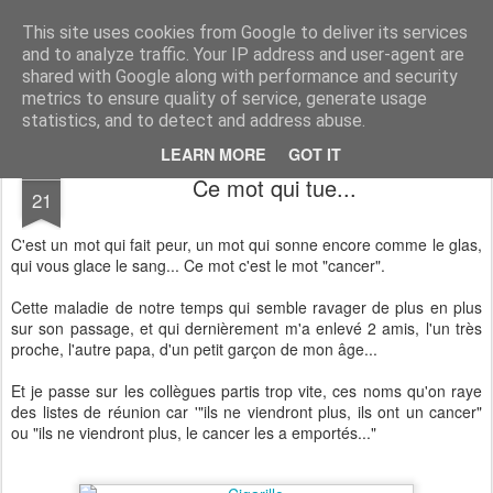
Desperate Houseman : les pérégrinations d'un papa, mais pas que !
This site uses cookies from Google to deliver its services
and to analyze traffic. Your IP address and user-agent are
shared with Google along with performance and security
metrics to ensure quality of service, generate usage
statistics, and to detect and address abuse.
LEARN MORE
GOT IT
JAN
Ce mot qui tue...
21
C'est un mot qui fait peur, un mot qui sonne encore comme le glas,
qui vous glace le sang... Ce mot c'est le mot "cancer".
Cette maladie de notre temps qui semble ravager de plus en plus
sur son passage, et qui dernièrement m'a enlevé 2 amis, l'un très
proche, l'autre papa, d'un petit garçon de mon âge...
Et je passe sur les collègues partis trop vite, ces noms qu'on raye
des listes de réunion car '"ils ne viendront plus, ils ont un cancer"
ou "ils ne viendront plus, le cancer les a emportés..."