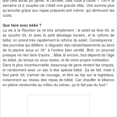
que cela aurait pu gêner. A l'arrivée, cela nous a couté 1 100 € la
semaine (à 2 couples car c'était une grande villa). Une somme plus
qu'amortie grâce aux repas préparés soit même, qui diminuent les
coûts.
Que faire avec bébé ?
La vie à la Réunion se vit très simplement : le soleil se lève tôt, et
se couche tôt, et avec le petit décalage horaire, et le rythme de
bébé, on prend très rapidement le rythme du soleil. Conséquence :
des journées qui défilent, à déguster des rafraichissements au bord
de la piscine sous un 35° à l'ombre bien ventilé. Bref, on pourrait
presque ne rien faire d'autre... Mais là encore, tout dépend de l'âge
du bébé, du temps où vous restez, et de votre propre motivation.
Dans le plus incontournable, beaucoup de gens tentent les cirques,
et randonnent avec un sac à dos spécial bébé. Ça se fait, mais il
faut partir tôt, s'armer de courage, et être au top sur la logistique,
notamment au niveau des repas de bébé. Car chauffer le biberon
en pleine randonnée au milieu du volcan, ça le fait pas du tout !