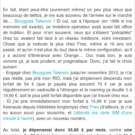
En fait, étant peut-être (surement même) un peu plus vieux que
beaucoup de twittos, je me suis souvenu de l'arrivée sur le marché
de....
Bouygues Telecom
! Et oui, car à l'époque (en 1996 si ma
mémoire est exacte), ce troisième opérateur avait aussi fait office
de trublion. Et pour m'en souvenir, ceux qui s'étaient "précipités"
chez lui, avaient fait face à un réseau médiocre, voire inexistant.
Chose que je redoute le plus chez Free, même si 16 ans ont
passé, et qu'on n'est plus du tout dans la même configuration, qu'il
y a accord d'itinérance avec Orange.... Oui, mais bon, je suis
comme ça, je suis prudent, et pragmatique. Donc, j'ai fait le choix
suivant :
- Engagé chez
Bouygues Telecom
jusqu'en novembre 2012, je n'ai
pas résilié, pas pris mon RIO, mais j'ai simplement descendu mon
forfait de 54 € (que je payais plus souvent 70 € car je suis
régulièrement en vadrouille à l'étranger et le roaming ça douille !) à
19,90 €, soit le plus petit forfait disponible que j'ai trouvé chez eux.
- Et j'ai pris immédiatement mon forfait à 15,99 € (car je suis
freenaute depuis trèèèèèès longtemps) chez
Free
(d'ailleurs, je n'ai
eu aucun souci pour souscrire, et
j'attends ma carte SIM d'une
minute à l'autre
), avec un nouveau numéro.
Au total,
je dépenserai donc 35,89 € par mois
, contre
une