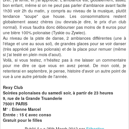
bon enfant, même si on ne peut pas parler d'ambiance avant facile
1h30 voir 2h du matin, y compris au niveau de la musique, plutôt
tendance "soupe" que house. Les consommations restent
globalement assez chères (ou devrais-je dire, le prix d'un club
normal). Il vous faudra donc débourser pas moins de 8 euros pour
une bière 100% polonaise (Tyskie ou Zywiec).
Au niveau de la piste de danse, 2 ambiances différentes (une à
l'étage et une au sous sol), de grandes glaces pour se voir danser
(très apprécié par les polonais) et de la place pour remuer (même
si j'ai testé en plein mois d'aout).
Voilà, si vous testez, n'hésitez pas à me laisser un commentaire
pour me dire ce que vous en avez pensé. De mon coté, je
retenterai en septembre, je pense, histoire d'avoir un autre point de
vue à une autre période de l'année.
Rexy Club
Soirées polonaises du samedi soir, à partir de 23 heures
9, rue de la Grande Truanderie
75001 PARIS
M° : Etienne Marcel
Entrée : 15 € avec conso
Gratuit pour le filles
Publié il y a
25th March 2012
par
Sébastien