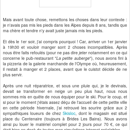
Mais avant toute chose, remettons les choses dans leur contexte :
je n'avais pas mis les pieds dans les Alpes depuis 8 ans, tandis que
ma chère et tendre n'y avait juste jamais mis les pieds.
Et dès le 1er soir, j'ai compris pourquoi ! Car, arriver un 1er janvier
à 19h30 et vouloir manger sont 2 choses incompatibles. Après
nous être faits refoulés (pour ne pas dire
jeter
notamment en ce qui
concerne le pub-restaurant "
La petite auberge
"), nous avons fini à
la pizzeria de la galerie marchande de l'Olympe où, heureusement,
il restait à manger et 2 places, avant que le cuistot décide de ne
plus servir.
Après une nuit réparatrice, et sous une pluie qui, je le devinais,
devait se transformer en neige un peu plus haut, nous nous
sommes mis en quête de nous équiper pour le ski. Pour le coup, et
si pour le moment j'étais assez déçu de l'accueil de cette petite ville
en cette période hivernale, j'ai retrouvé les sourire grâce aux 2
sympathiques loueurs de chez
Skisloc
, dont le magasin est situé
place du Centenaire (toujours à Brides Les Bains). Nous avons
ainsi pu louer le matériel complet pour 2 jours pour 70 €, ce qui
était bien en deçà de toutes mes simulations internet préalables.