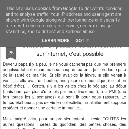
Desperate Houseman : les pérégrinations d'un papa, mais pas que !
This site uses cookies from Google to deliver its services
and to analyze traffic. Your IP address and user-agent are
shared with Google along with performance and security
metrics to ensure quality of service, generate usage
statistics, and to detect and address abuse.
LEARN MORE
GOT IT
Consulter un pédiatre ou un médecin...
APR
25
sur internet, c'est possible !
Devenu papa il y a peu, je ne vous cacherai pas que ma première
angoisse fut celle (comme beaucoup de parents je n'en doute pas)
de la santé de ma fille. Si elle avait de la fièvre, si elle venait à
vomir, si elle avait un bouton, une piqure de moustique (ce fut un
bébé d'été).... Certes, il y a les visites chez le pédiatre au début
(mais bon, pas plus d'une fois par mois finalement), à la PMI (une
fois toutes les 2 semaines) qui sont là pour nous rassurer. Le
temps était beau, pas de vie en collectivité, un allaitement supposé
protéger et donner une certaine immunité....
Mais malgré cela, pour un premier enfant, il reste TOUTES les
autres questions : celles du quotidien, des petites choses, des